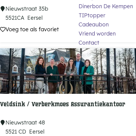
o
Dinerbon De Kempen
P
Nieuwstraat 35b
r
TIPtopper
r
5521CA
Eersel
h
Cadeaubon
i
Voeg toe als favoriet
Voeg toe als favoriet
e
Vriend worden
m
m
Contact
e
r
a
E
e
r
s
Veldsink / Verberkmoes Assurantiekantoor
e
l
V
Nieuwstraat 48
e
5521 CD
Eersel