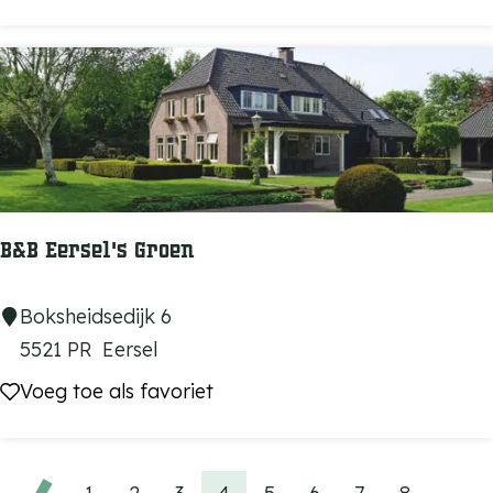
u
n
v
o
o
r
T
u
B&B Eersel's Groen
i
n
B
Boksheidsedijk 6
e
&
5521 PR
Eersel
n
B
Voeg toe als favoriet
Voeg toe als favoriet
D
E
i
e
e
r