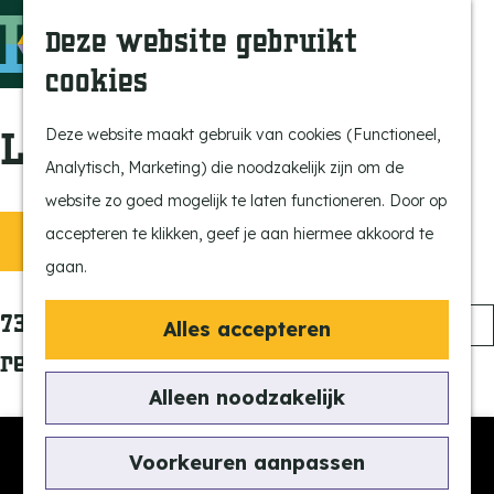
Ontdek onze parels
F
Z
K
Deze website gebruikt
Laat je inspireren
a
o
a
M
cookies
Op pad met de kids
v
e
a
e
G
Stijlvol genieten
o
k
r
n
a
Locaties
Deze website maakt gebruik van cookies (Functioneel,
Actief beleven
r
e
t
u
n
Analytisch, Marketing) die noodzakelijk zijn om de
Ervaar het échte
i
n
a
website zo goed mogelijk te laten functioneren. Door op
dorpsgevoel
e
a
W
S
accepteren te klikken, geef je aan hiermee akkoord te
Filter
Natuurgebieden
t
r
o
gaan.
a
Uitkijktorens
e
d
r
n
t
e
S
73 t/m 96 van 316
t
Alles accepteren
Vind je activiteit
h
o
e
resultaten
z
Uitagenda
o
r
e
Alleen noodzakelijk
o
Tentoonstellingen &
m
t
r
Expositie
e
e
o
e
Voorkeuren aanpassen
Fietsen
p
e
p