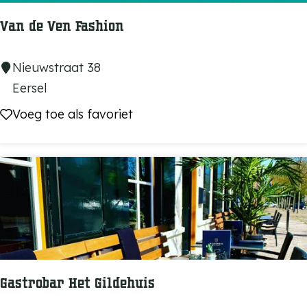
r
u
S
Van de Ven Fashion
r
p
.
e
V
Nieuwstraat 38
n
g
a
Eersel
l
e
n
Voeg toe als favoriet
Voeg toe als favoriet
l
d
t
e
V
e
n
F
a
s
Gastrobar Het Gildehuis
h