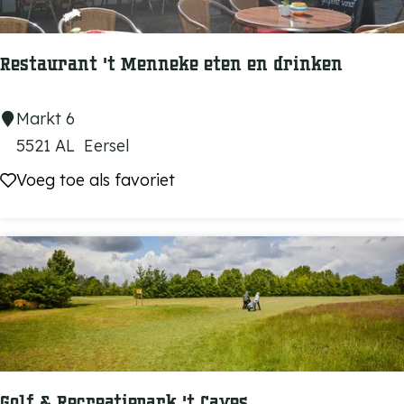
r
e
k
r
e
Restaurant 't Menneke eten en drinken
s
e
R
Markt 6
l
e
5521 AL
Eersel
s
Voeg toe als favoriet
Voeg toe als favoriet
t
a
u
r
a
n
t
'
Golf & Recreatiepark 't Caves