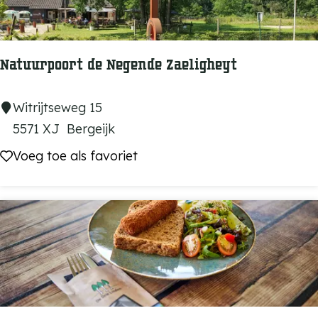
o
v
e
Natuurpoort de Negende Zaeligheyt
n
N
Witrijtseweg 15
a
5571 XJ
Bergeijk
t
Voeg toe als favoriet
Voeg toe als favoriet
u
u
r
p
o
o
r