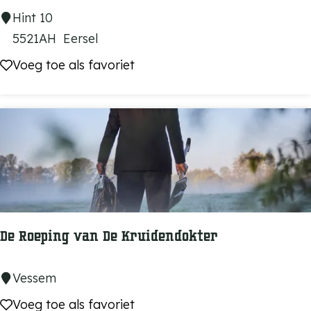
i
G
Hint 10
o
a
5521AH
Eersel
n
s
Voeg toe als favoriet
Voeg toe als favoriet
t
r
o
b
a
r
H
e
De Roeping van De Kruidendokter
t
G
D
Vessem
i
e
Voeg toe als favoriet
Voeg toe als favoriet
l