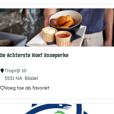
n
n
k
t
1
5
:
B
e
De Achterste Hoef Snoeperke
g
r
D
Troprijt 10
a
e
5531 NA
Bladel
a
A
Voeg toe als favoriet
Voeg toe als favoriet
f
c
p
h
l
t
a