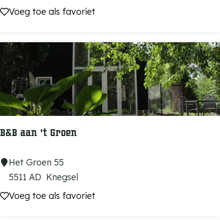
l
Voeg toe als favoriet
Voeg toe als favoriet
d
s
i
n
k
/
V
e
B&B aan 't Groen
r
b
B
Het Groen 55
e
&
5511 AD
Knegsel
r
B
Voeg toe als favoriet
Voeg toe als favoriet
k
a
m