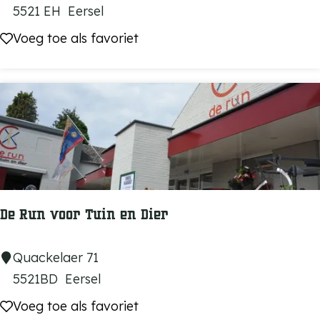
r
o
5521 EH
Eersel
p
i
u
Voeg toe als favoriet
Voeg toe als favoriet
a
n
-
r
k
N
k
e
i
'
n
q
t
u
C
e
a
v
e
De Run voor Tuin en Dier
s
D
Quackelaer 71
e
5521BD
Eersel
R
Voeg toe als favoriet
Voeg toe als favoriet