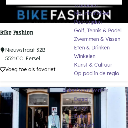
k
Wandelen
a
r
:
Mountainbiken
g
o
j
Paardrijden
e
p
e
Golf, Tennis & Padel
:
Bike Fashion
Zwemmen & Vissen
Eten & Drinken
B
Nieuwstraat 32B
Winkelen
i
5521CC
Eersel
Kunst & Cultuur
k
Voeg toe als favoriet
Voeg toe als favoriet
Op pad in de regio
e
F
Beleef onze kernen
a
Eersel
s
Knegsel
h
Duizel
i
Steensel
o