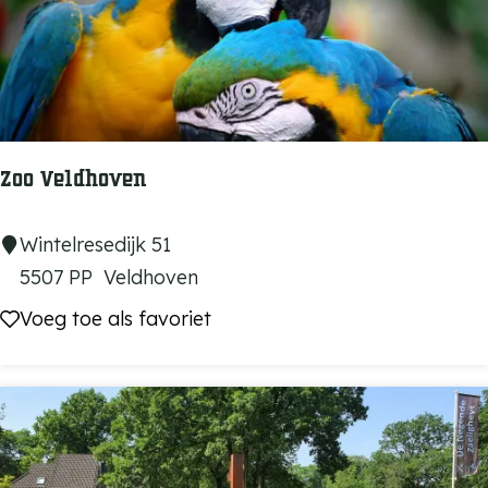
i
d
e
n
d
o
Zoo Veldhoven
k
t
Z
Wintelresedijk 51
e
o
5507 PP
Veldhoven
r
o
Voeg toe als favoriet
Voeg toe als favoriet
V
e
l
d
h