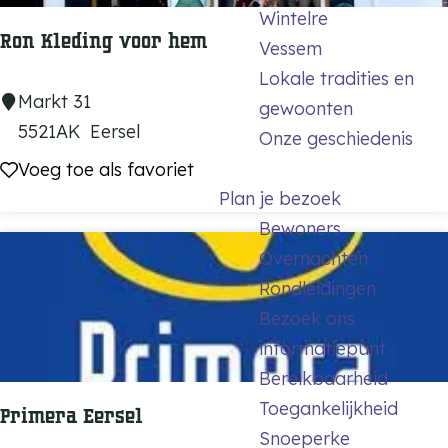
Wintelre
n
Ron Kleding voor hem
Vessem
Lokale tradities en
R
Markt 31
gewoonten
o
5521AK
Eersel
Onze geschiedenis
n
Voeg toe als favoriet
Voeg toe als favoriet
K
Plan je bezoek
l
Bewoners
e
Overnachten
d
Rondleidingen
i
Bezoek ons
n
informatiepunt
g
Bereikbaarheid
v
Toegankelijkheid
Primera Eersel
o
Snoeperke