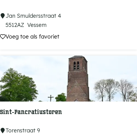
d
e
D
Jan Smuldersstraat 4
n
e
5512AZ
Vessem
'
J
Voeg toe als favoriet
Voeg toe als favoriet
a
c
o
b
u
s
h
o
Sint-Pancratiustoren
e
v
S
Torenstraat 9
e