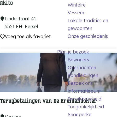
Akito
Wintelre
H
Vessem
a
A
Lindestraat 41
Lokale tradities en
n
k
5521 EH
Eersel
gewoonten
n
i
Voeg toe als favoriet
Onze geschiedenis
Voeg toe als favoriet
a
t
h
o
Plan je bezoek
Bewoners
Overnachten
Rondleidingen
Bezoek ons
informatiepunt
Bereikbaarheid
Terugbetalingen van De Kruidendokter
Toegankelijkheid
Snoeperke
T
Vessem