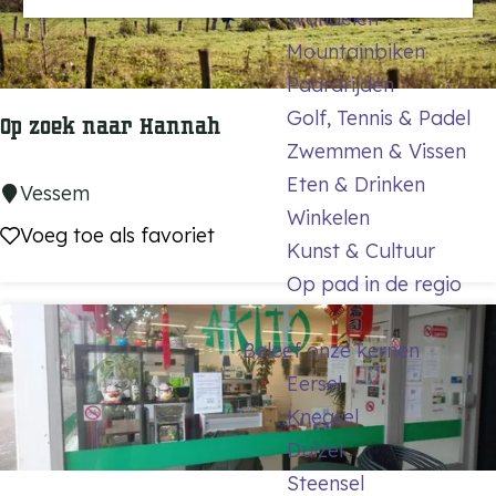
k
Wandelen
a
r
:
Mountainbiken
g
o
j
Paardrijden
e
p
e
Golf, Tennis & Padel
:
Op zoek naar Hannah
Zwemmen & Vissen
Eten & Drinken
O
Vessem
Winkelen
p
Voeg toe als favoriet
Voeg toe als favoriet
Kunst & Cultuur
z
Op pad in de regio
o
e
Beleef onze kernen
k
Eersel
n
Knegsel
a
Duizel
a
Steensel
r