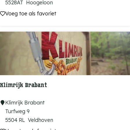
i
5528AT
Hoogeloon
n
Voeg toe als favoriet
Voeg toe als favoriet
t
-
P
a
n
c
r
a
Klimrijk Brabant
t
i
K
Klimrijk Brabant
u
l
Turfweg 9
s
i
5504 RL
Veldhoven
t
m