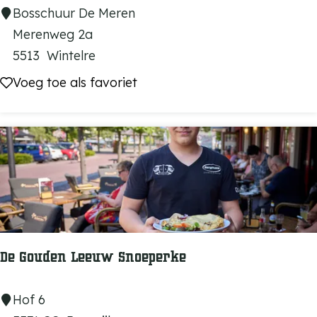
B
Bosschuur De Meren
o
Merenweg 2a
s
5513
Wintelre
s
Voeg toe als favoriet
Voeg toe als favoriet
c
h
u
u
r
D
e
M
De Gouden Leeuw Snoeperke
e
r
D
Hof 6
e