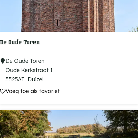
t
l
e
s
r
e
K
l
De Oude Toren
u
i
D
De Oude Toren
s
e
Oude Kerkstraat 1
O
5525AT
Duizel
u
Voeg toe als favoriet
Voeg toe als favoriet
d
e
T
o
r