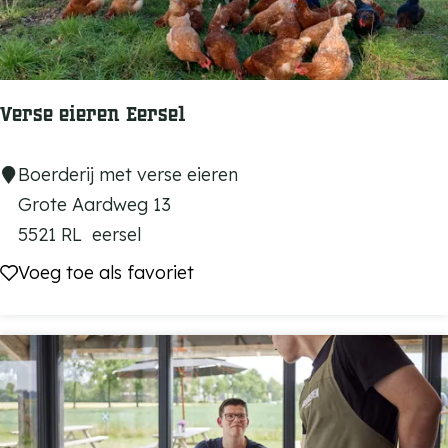
m
o
l
e
Verse eieren Eersel
n
V
Boerderij met verse eieren
e
Grote Aardweg 13
r
5521 RL
eersel
s
Voeg toe als favoriet
Voeg toe als favoriet
e
e
i
e
r
e