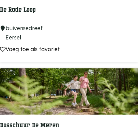
De Rode Loop
D
buivensedreef
e
Eersel
R
Voeg toe als favoriet
Voeg toe als favoriet
o
d
e
L
o
o
p
Bosschuur De Meren