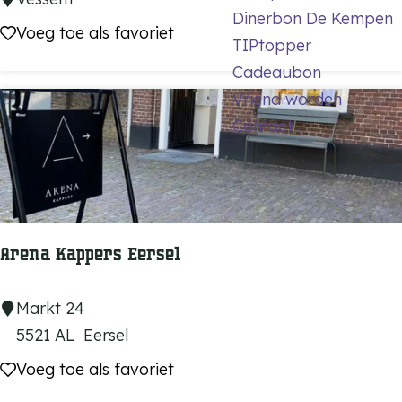
Dinerbon De Kempen
e
Voeg toe als favoriet
Voeg toe als favoriet
TIPtopper
r
Cadeaubon
u
Vriend worden
g
Contact
b
e
t
a
l
Arena Kappers Eersel
i
n
A
Markt 24
g
r
5521 AL
Eersel
e
e
Voeg toe als favoriet
Voeg toe als favoriet
n
n
v