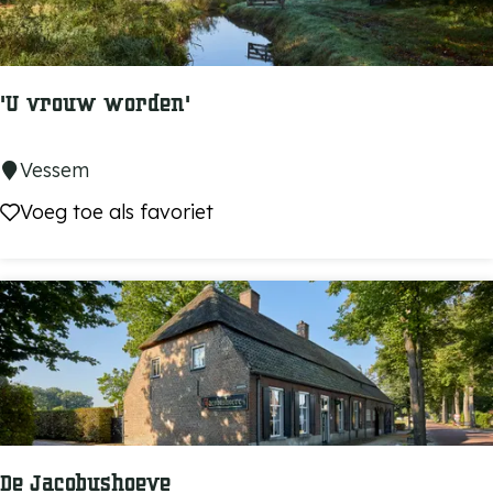
e
n
'U vrouw worden'
'
Vessem
U
Voeg toe als favoriet
Voeg toe als favoriet
v
r
o
u
w
w
o
r
De Jacobushoeve