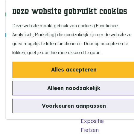
Ontdek onze parels
F
Z
K
Deze website gebruikt cookies
Laat je inspireren
a
o
a
M
Op pad met de kids
v
e
a
e
Deze website maakt gebruik van cookies (Functioneel,
Stijlvol genieten
o
k
r
n
Analytisch, Marketing) die noodzakelijk zijn om de website zo
Actief beleven
r
e
t
u
G
goed mogelijk te laten functioneren. Door op accepteren te
Ervaar het échte
i
n
a
klikken, geef je aan hiermee akkoord te gaan.
dorpsgevoel
e
n
Natuurgebieden
t
Alles accepteren
a
Uitkijktorens
e
a
n
Alleen noodzakelijk
Kiosk
r
Vind je activiteit
d
Uitagenda
Voorkeuren aanpassen
e
Tentoonstellingen &
op de Markt
h
Expositie
o
Fietsen