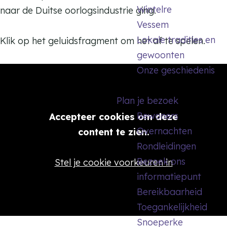
Wintelre
naar de Duitse oorlogsindustrie ging.
Vessem
Lokale tradities en
Klik op het geluidsfragment om het af te spelen.
gewoonten
Onze geschiedenis
Plan je bezoek
Bewoners
Accepteer cookies om deze
Overnachten
content te zien.
Rondleidingen
Bezoek ons
Stel je cookie voorkeuren in
informatiepunt
Bereikbaarheid
Toegankelijkheid
Snoeperke