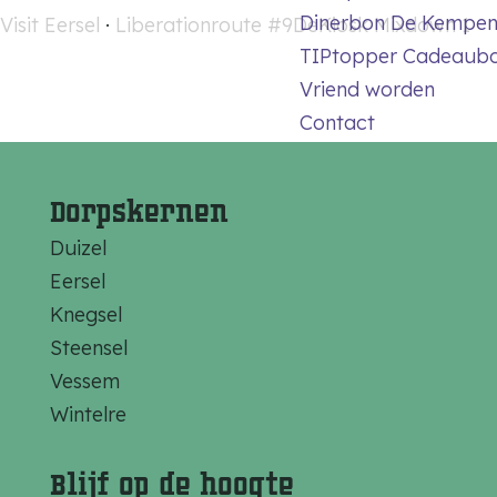
Dinerbon De Kempe
Visit Eersel
·
Liberationroute #9DeKiosk Mixdown 1
TIPtopper Cadeaub
Vriend worden
Contact
Dorpskernen
Duizel
Eersel
Knegsel
Steensel
Vessem
Wintelre
Blijf op de hoogte