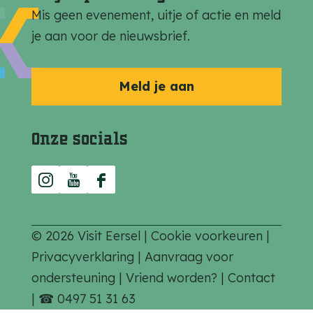
Mis geen evenement, uitje of actie en meld
je aan voor de nieuwsbrief.
Meld je aan
Onze socials
I
Y
F
n
o
a
s
u
c
© 2026 Visit Eersel |
Cookie voorkeuren
|
t
T
e
Privacyverklaring
|
Aanvraag voor
a
u
b
ondersteuning
|
Vriend worden?
|
Contact
g
b
o
|
☎ 0497 51 31 63