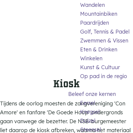
m
Wandelen
e
Mountainbiken
p
Paardrijden
a
Golf, Tennis & Padel
g
Zwemmen & Vissen
e
Eten & Drinken
Winkelen
Kunst & Cultuur
Op pad in de regio
Kiosk
Beleef onze kernen
Eersel
Tijdens de oorlog moesten de zangvereniging 'Con
Knegsel
Amore' en fanfare 'De Goede Hoop' ondergronds
Duizel
gaan vanwege de bezetter. De NSB-burgemeester
Steensel
liet daarop de kiosk afbreken, waarna het materiaal