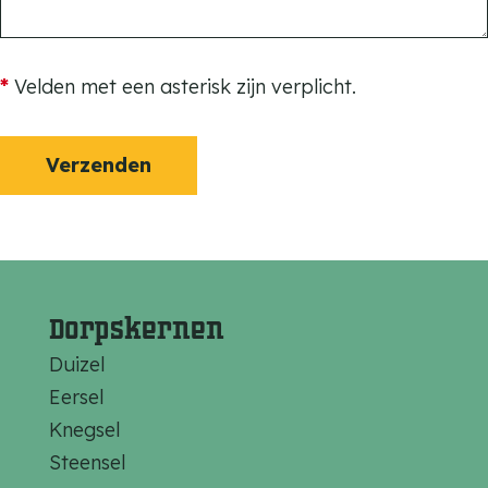
c
h
t
*
Velden met een asterisk zijn verplicht.
Verzenden
Dorpskernen
Duizel
Eersel
Knegsel
Steensel