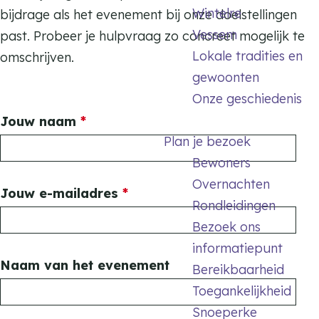
Wintelre
bijdrage als het evenement bij onze doelstellingen
Vessem
past. Probeer je hulpvraag zo concreet mogelijk te
Lokale tradities en
omschrijven.
gewoonten
Onze geschiedenis
v
Jouw naam
*
Plan je bezoek
e
Bewoners
r
Overnachten
p
v
Jouw e-mailadres
*
Rondleidingen
l
e
Bezoek ons
i
r
informatiepunt
c
p
Naam van het evenement
Bereikbaarheid
h
l
Toegankelijkheid
t
i
Snoeperke