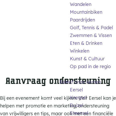
m
Wandelen
e
Mountainbiken
p
Paardrijden
a
Golf, Tennis & Padel
g
Zwemmen & Vissen
e
Eten & Drinken
Winkelen
Kunst & Cultuur
Op pad in de regio
Aanvraag ondersteuning
Beleef onze kernen
Eersel
Knegsel
Bij een evenement komt veel kijken. Visit Eersel kan je
Duizel
helpen met promotie en marketing, ondersteuning
Steensel
van vrijwilligers en tips, maar ook met een financiële