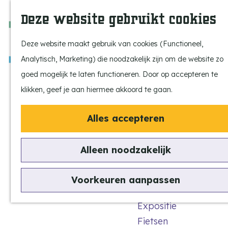
Ontdek onze parels
F
Z
K
Deze website gebruikt cookies
Laat je inspireren
a
o
a
M
Op pad met de kids
v
e
a
e
Deze website maakt gebruik van cookies (Functioneel,
Stijlvol genieten
o
k
r
n
Analytisch, Marketing) die noodzakelijk zijn om de website zo
Actief beleven
r
e
t
u
G
goed mogelijk te laten functioneren. Door op accepteren te
Ervaar het échte
i
n
a
klikken, geef je aan hiermee akkoord te gaan.
dorpsgevoel
e
n
Natuurgebieden
t
Alles accepteren
a
Uitkijktorens
e
a
n
Alleen noodzakelijk
r
Aanvraag
Vind je activiteit
d
Uitagenda
ondersteuning
Voorkeuren aanpassen
e
Tentoonstellingen &
h
Expositie
o
Fietsen