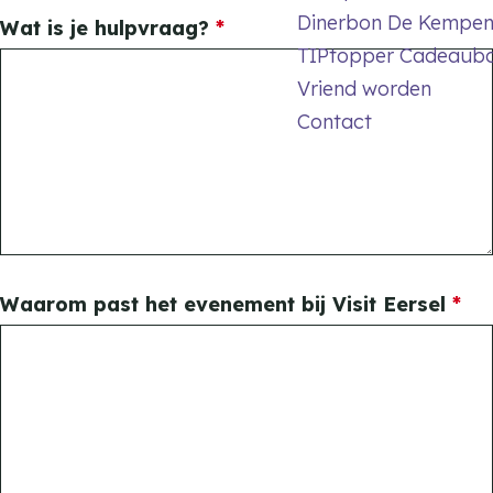
c
Dinerbon De Kempe
v
Wat is je hulpvraag?
*
h
TIPtopper Cadeaub
e
t
Vriend worden
r
Contact
p
l
i
c
h
t
v
Waarom past het evenement bij Visit Eersel
*
e
r
p
l
i