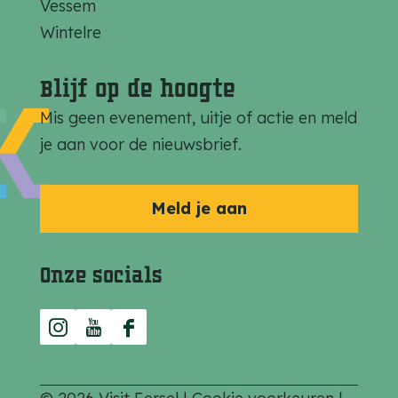
Vessem
Wintelre
Blijf op de hoogte
Mis geen evenement, uitje of actie en meld
je aan voor de nieuwsbrief.
Meld je aan
Onze socials
I
Y
F
n
o
a
s
u
c