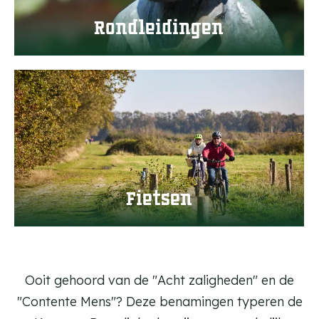
e
Rondleidingen
i
d
Ga samen met De Contente mens op pad
i
F
tijdens een rondleiding
n
i
g
e
e
t
n
s
e
Fietsen
n
Ooit gehoord van de "Acht zaligheden" en de
"Contente Mens"? Deze benamingen typeren de