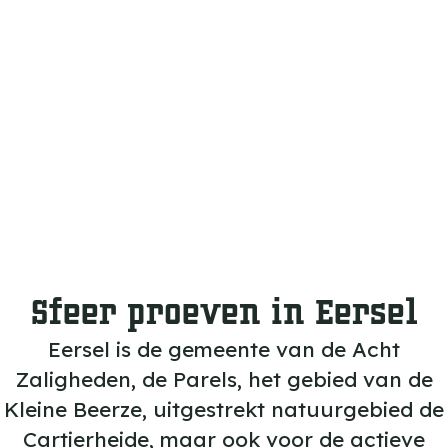
m
Wintelre.
e
p
a
g
e
Sfeer proeven in Eersel
Eersel is de gemeente van de Acht
Zaligheden, de Parels, het gebied van de
Kleine Beerze, uitgestrekt natuurgebied de
Cartierheide, maar ook voor de actieve