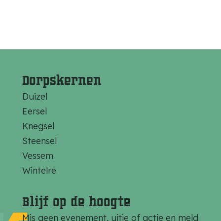
Dorpskernen
Duizel
Eersel
Knegsel
Steensel
Vessem
Wintelre
Blijf op de hoogte
Mis geen evenement, uitje of actie en meld