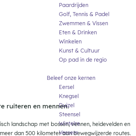
Paardrijden
Golf, Tennis & Padel
Zwemmen & Vissen
Eten & Drinken
Winkelen
Kunst & Cultuur
Op pad in de regio
Beleef onze kernen
Eersel
Knegsel
Duizel
e ruiteren en mennen.
Steensel
Wintelre
pisch landschap met bossen, vennen, heidevelden en
Vessem
 meer dan 500 kilometer aan bewegwijzerde routes.