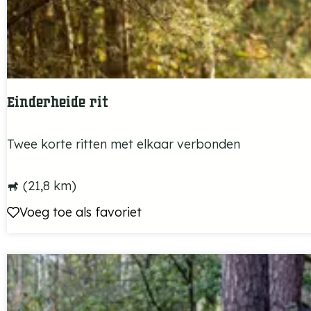
t
m
e
t
Z
Einderheide rit
w
a
E
Twee korte ritten met elkaar verbonden
r
i
t
n
(21,8 km)
e
d
Voeg toe als favoriet
Voeg toe als favoriet
K
e
a
r
a
h
t
e
i