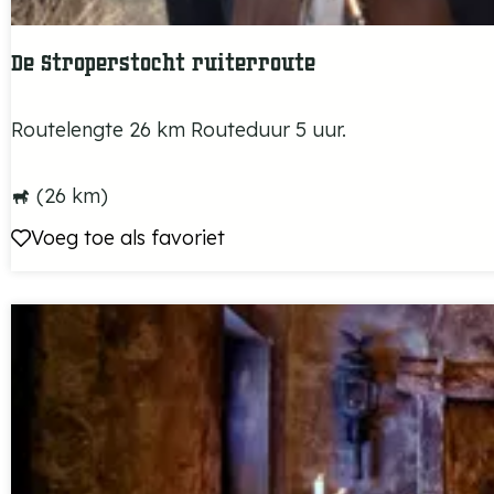
o
o
De Stroperstocht ruiterroute
m
r
D
Routelengte 26 km Routeduur 5 uur.
u
e
i
S
(26 km)
t
t
Voeg toe als favoriet
Voeg toe als favoriet
e
r
r
o
r
p
o
e
u
r
t
s
e
t
o