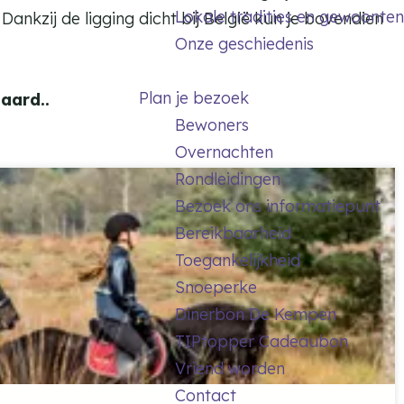
Lokale tradities en gewoonten
ankzij de ligging dicht bij België kun je bovendien
Onze geschiedenis
Plan je bezoek
aard..
Bewoners
Overnachten
Rondleidingen
Bezoek ons informatiepunt
Bereikbaarheid
Toegankelijkheid
Snoeperke
Dinerbon De Kempen
TIPtopper Cadeaubon
Vriend worden
Contact