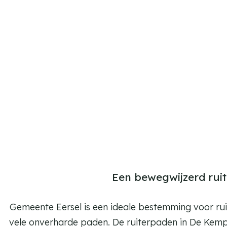
m
regio.
e
p
a
g
e
Een bewegwijzerd rui
Gemeente Eersel is een ideale bestemming voor rui
vele onverharde paden. De ruiterpaden in De Kemp