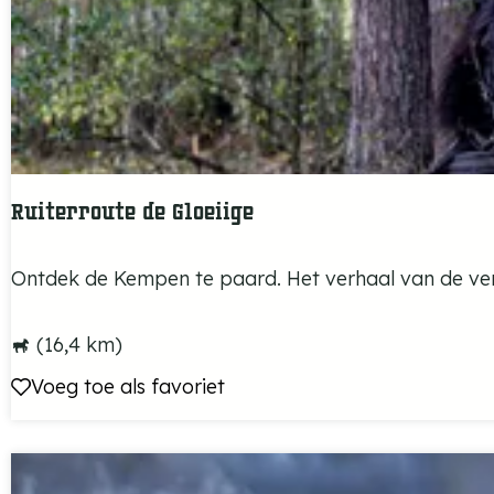
d
e
r
i
t
Ruiterroute de Gloeiige
R
Ontdek de Kempen te paard. Het verhaal van de verv
u
i
(16,4 km)
t
Voeg toe als favoriet
Voeg toe als favoriet
e
r
r