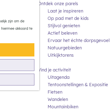
Ontdek onze parels
F
Z
K
Laat je inspireren
a
o
a
M
Op pad met de kids
v
e
a
e
lijk zijn om de
Stijlvol genieten
o
k
r
n
n hiermee akkoord te
Actief beleven
r
e
t
u
Ervaar het échte dorpsgevoel
i
n
Natuurgebieden
e
Uitkijktorens
t
e
Vind je activiteit
n
Uitagenda
Tentoonstellingen & Expositie
Fietsen
Wandelen
Mountainbiken