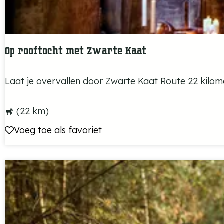
c
h
t
Op rooftocht met Zwarte Kaat
r
u
O
Laat je overvallen door Zwarte Kaat Route 22 kilome
i
p
t
r
(22 km)
e
o
Voeg toe als favoriet
Voeg toe als favoriet
r
o
r
f
o
t
u
o
t
c
e
h