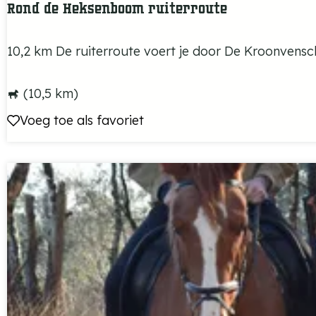
Rond de Heksenboom ruiterroute
R
10,2 km De ruiterroute voert je door De Kroonvensche
o
n
(10,5 km)
d
Voeg toe als favoriet
Voeg toe als favoriet
d
e
H
e
k
s
e
n
b