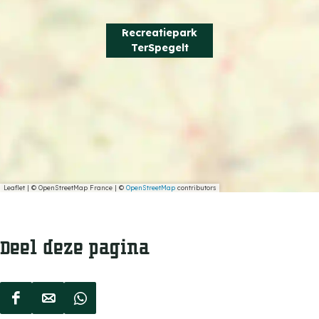
Recreatiepark
TerSpegelt
Leaflet
|
© OpenStreetMap France | ©
OpenStreetMap
contributors
Deel deze pagina
D
D
D