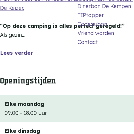
l
l
e
T
Dinerbon De Kempen
De Keizer.
t
t
r
e
TIPtopper
S
r
Cadeaubon
“
Op deze camping is alles perfect geregeld!
”
p
S
Vriend worden
Als gezin…
e
p
Contact
g
e
Lees verder
e
g
l
e
t
l
Openingstijden
t
Elke maandag
09.00 - 18.00 uur
Elke dinsdag