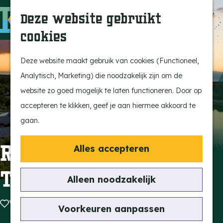
Ontdek onze parels
F
Z
K
Deze website gebruikt
Laat je inspireren
a
o
a
M
cookies
Op pad met de kids
v
e
a
e
G
Stijlvol genieten
o
k
r
n
a
Deze website maakt gebruik van cookies (Functioneel,
Actief beleven
r
e
t
u
n
Analytisch, Marketing) die noodzakelijk zijn om de
Ervaar het échte
i
n
a
website zo goed mogelijk te laten functioneren. Door op
dorpsgevoel
e
a
accepteren te klikken, geef je aan hiermee akkoord te
Natuurgebieden
t
r
gaan.
Uitkijktorens
e
d
n
e
Recreatiepark
Alles accepteren
Vind je activiteit
h
TerSpegelt
Uitagenda
o
Alleen noodzakelijk
Tentoonstellingen &
m
Expositie
Voeg toe als favoriet
Voeg toe als favoriet
e
Voorkeuren aanpassen
Fietsen
p