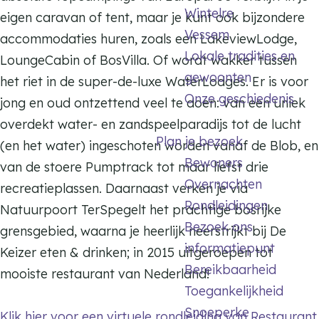
k
a
e
Wintelre
eigen caravan of tent, maar je kunt ook bijzondere
i
i
R
m
p
Vessem
accommodaties huren, zoals een LakeviewLodge,
e
e
e
R
a
Lokale tradities en
LoungeCabin of BosVilla. Of wordt wakker tussen
p
p
c
e
r
gewoonten
het riet in de super-de-luxe WaterLodges. Er is voor
a
a
r
c
k
Onze geschiedenis
jong en oud ontzettend veel te doen: van een uniek
r
r
e
r
T
overdekt water- en zandspeelparadijs tot de lucht
k
k
a
e
e
Plan je bezoek
(en het water) ingeschoten worden vanaf de Blob, en
T
T
t
a
r
Bewoners
van de stoere Pumptrack tot maar liefst drie
e
e
i
t
S
Overnachten
recreatieplassen. Daarnaast verken je via
r
r
e
i
p
Rondleidingen
Natuurpoort TerSpegelt het prachtige bosrijke
S
S
p
e
e
Bezoek ons
grensgebied, waarna je heerlijk neerstrijkt bij De
p
p
a
p
g
informatiepunt
Keizer eten & drinken; in 2015 uitgeroepen tot
e
e
r
a
e
Bereikbaarheid
mooiste restaurant van Nederland!
g
g
k
r
l
Toegankelijkheid
e
e
T
k
t
Snoeperke
Klik hier voor een virtuele rondleiding van Restaurant