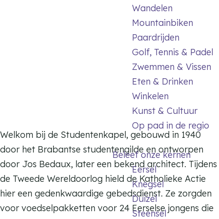
m
Wandelen
e
Mountainbiken
p
Paardrijden
a
Golf, Tennis & Padel
g
Zwemmen & Vissen
e
Eten & Drinken
Winkelen
Kunst & Cultuur
Op pad in de regio
Welkom bij de Studentenkapel, gebouwd in 1940
door het Brabantse studentengilde en ontworpen
Beleef onze kernen
door Jos Bedaux, later een bekend architect. Tijdens
Eersel
de Tweede Wereldoorlog hield de Katholieke Actie
Knegsel
hier een gedenkwaardige gebedsdienst. Ze zorgden
Duizel
voor voedselpakketten voor 24 Eerselse jongens die
Steensel