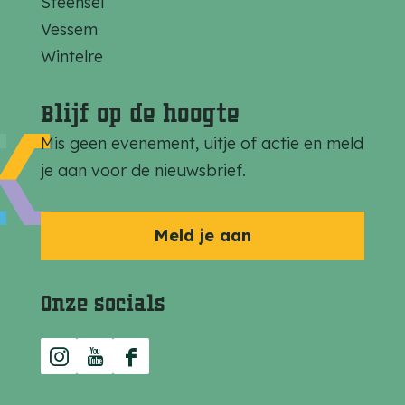
Steensel
Vessem
Wintelre
Blijf op de hoogte
Mis geen evenement, uitje of actie en meld
je aan voor de nieuwsbrief.
Meld je aan
Onze socials
I
Y
F
n
o
a