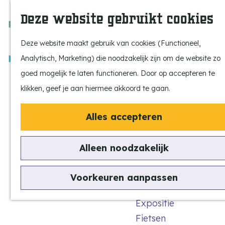
Ontdek onze parels
F
Z
K
Deze website gebruikt cookies
Laat je inspireren
a
o
a
M
Op pad met de kids
v
e
a
e
Deze website maakt gebruik van cookies (Functioneel,
Stijlvol genieten
o
k
r
n
Analytisch, Marketing) die noodzakelijk zijn om de website zo
Actief beleven
r
e
t
u
G
goed mogelijk te laten functioneren. Door op accepteren te
Ervaar het échte
i
n
a
klikken, geef je aan hiermee akkoord te gaan.
dorpsgevoel
e
n
Natuurgebieden
t
Alles accepteren
a
Uitkijktorens
e
a
n
Alleen noodzakelijk
Mariakapel
r
Vind je activiteit
d
Uitagenda
Voorkeuren aanpassen
e
Tentoonstellingen &
(studentenkapel)
h
Expositie
o
Fietsen