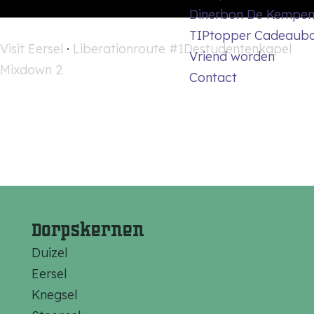
Dinerbon De Kempe
TIPtopper Cadeaub
Visit Eersel
·
Liberationroute #1Destudentenkapel
Vriend worden
Mixdown 2
Contact
Dorpskernen
Duizel
Eersel
Knegsel