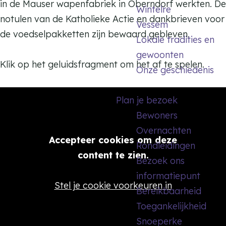
in de Mauser wapenfabriek in Oberndorf werkten. De
Wintelre
notulen van de Katholieke Actie en dankbrieven voor
Vessem
de voedselpakketten zijn bewaard gebleven.
Lokale tradities en
gewoonten
Klik op het geluidsfragment om het af te spelen.
Onze geschiedenis
Plan je bezoek
Bewoners
Overnachten
Accepteer cookies om deze
Rondleidingen
content te zien.
Bezoek ons
informatiepunt
Stel je cookie voorkeuren in
Bereikbaarheid
Toegankelijkheid
Snoeperke