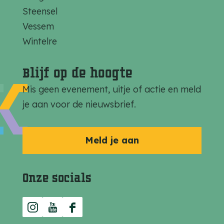
Steensel
Vessem
Wintelre
Blijf op de hoogte
Mis geen evenement, uitje of actie en meld
je aan voor de nieuwsbrief.
Meld je aan
Onze socials
I
Y
F