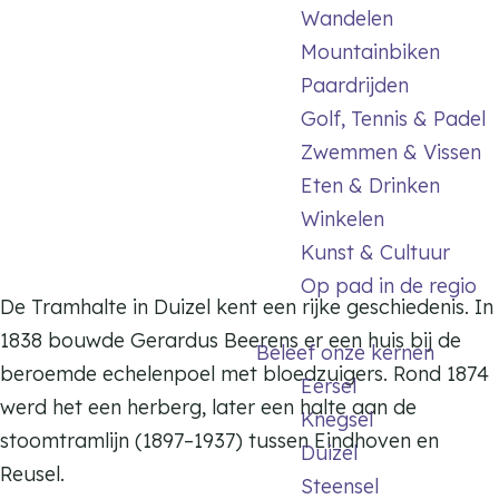
m
Wandelen
e
Mountainbiken
p
Paardrijden
a
Golf, Tennis & Padel
g
Zwemmen & Vissen
e
Eten & Drinken
Winkelen
Kunst & Cultuur
Op pad in de regio
De Tramhalte in Duizel kent een rijke geschiedenis. In
1838 bouwde Gerardus Beerens er een huis bij de
Beleef onze kernen
beroemde echelenpoel met bloedzuigers. Rond 1874
Eersel
werd het een herberg, later een halte aan de
Knegsel
stoomtramlijn (1897–1937) tussen Eindhoven en
Duizel
Reusel.
Steensel