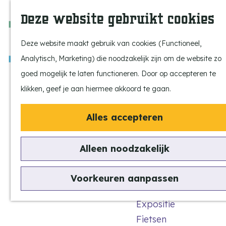
Ontdek onze parels
F
Z
K
Deze website gebruikt cookies
Laat je inspireren
a
o
a
M
Op pad met de kids
v
e
a
e
Deze website maakt gebruik van cookies (Functioneel,
Stijlvol genieten
o
k
r
n
Analytisch, Marketing) die noodzakelijk zijn om de website zo
Actief beleven
r
e
t
u
G
goed mogelijk te laten functioneren. Door op accepteren te
Ervaar het échte
i
n
a
klikken, geef je aan hiermee akkoord te gaan.
dorpsgevoel
e
n
Natuurgebieden
t
Alles accepteren
a
Uitkijktorens
e
a
n
Alleen noodzakelijk
De Tramhalte
r
Vind je activiteit
d
Uitagenda
Voorkeuren aanpassen
e
Tentoonstellingen &
Historische wandeling
h
Expositie
o
Fietsen