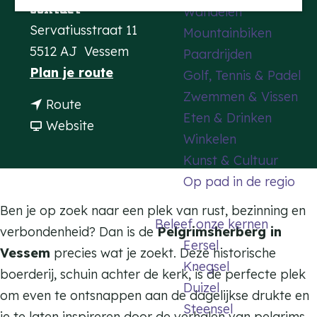
Contact
Wandelen
a
Servatiusstraat 11
Mountainbiken
g
5512 AJ
Vessem
Paardrijden
e
n
Plan je route
Golf, Tennis & Padel
a
Zwemmen & Vissen
n
Route
a
Eten & Drinken
a
v
Website
r
Winkelen
a
a
P
Kunst & Cultuur
r
n
e
Op pad in de regio
P
P
l
e
e
Ben je op zoek naar een plek van rust, bezinning en
g
Beleef onze kernen
l
l
verbondenheid? Dan is de
Pelgrimsherberg in
r
Eersel
g
g
Vessem
precies wat je zoekt. Deze historische
i
Knegsel
r
r
boerderij, schuin achter de kerk, is de perfecte plek
m
Duizel
i
i
om even te ontsnappen aan de dagelijkse drukte en
s
Steensel
m
m
je te laten inspireren door de verhalen van pelgrims.