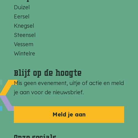
d
d
d
Duizel
e
e
e
Eersel
z
z
z
Knegsel
e
e
e
Steensel
p
p
p
Vessem
a
a
a
Wintelre
g
g
g
i
i
i
Blijf op de hoogte
n
n
n
Mis geen evenement, uitje of actie en meld
a
a
a
je aan voor de nieuwsbrief.
o
o
o
p
p
p
F
e
W
Meld je aan
a
-
h
c
m
a
Onze socials