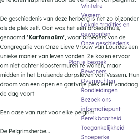
h
Wintelre
s
s
e
Vessem
h
h
De geschiedenis van deze herberg is net zo bijzonder
r
Lokale tradities en
e
e
als de plek zelf. Ooit was het een broederhuis,
b
gewoonten
r
r
genaamd
'Karfarnaüm'
, waar broeders van de
e
Onze geschiedenis
b
b
Congregatie van Onze Lieve Vrouw van Lourdes een
r
e
e
unieke manier van leven vonden. Ze kozen ervoor
g
Plan je bezoek
r
r
om niet achter kloostermuren te wonen, maar
K
Bewoners
g
g
midden in het bruisende dorpsleven van Vessem. Hun
a
Overnachten
K
K
droom van een open en gastvrije plek leeft vandaag
f
Rondleidingen
a
a
de dag voort.
a
Bezoek ons
f
f
r
informatiepunt
a
a
Een oase van rust voor elke pelgrim
n
Bereikbaarheid
r
r
a
Toegankelijkheid
n
n
De Pelgrimsherbe…
ü
Snoeperke