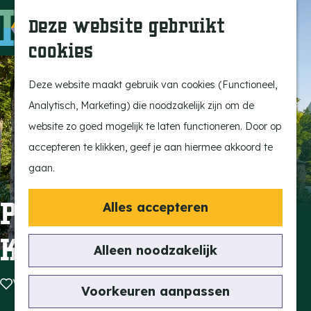
Ontdek onze parels
F
Z
K
Deze website gebruikt
Laat je inspireren
a
o
a
M
cookies
Op pad met de kids
v
e
a
e
G
Stijlvol genieten
o
k
r
n
a
Deze website maakt gebruik van cookies (Functioneel,
Actief beleven
r
e
t
u
n
Analytisch, Marketing) die noodzakelijk zijn om de
Ervaar het échte
i
n
a
website zo goed mogelijk te laten functioneren. Door op
dorpsgevoel
e
a
accepteren te klikken, geef je aan hiermee akkoord te
Natuurgebieden
t
r
gaan.
Uitkijktorens
e
d
n
e
Pelgrimsherberg
Alles accepteren
Vind je activiteit
h
Kafarnaüm
Uitagenda
o
Alleen noodzakelijk
Tentoonstellingen &
m
Expositie
Voeg toe als favoriet
Voeg toe als favoriet
e
Voorkeuren aanpassen
Fietsen
p