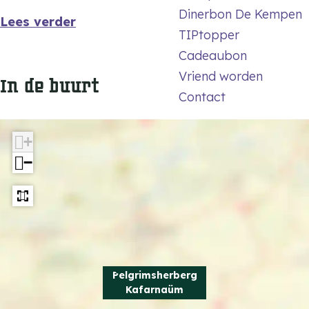
a
a
m
Dinerbon De Kempen
ü
ü
Lees verder
TIPtopper
m
m
Cadeaubon
Vriend worden
In de buurt
Contact
+
−
Pelgrimsherberg
Kafarnaüm