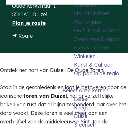
Wandelen
Oude Kerkstraat 1
a
Mountainbiken
5525AT
Duizel
g
Paardrijden
n
Plan je route
e
Golf, Tennis & Padel
a
n
Route
Zwemmen & Vissen
a
a
Eten & Drinken
r
a
Winkelen
D
r
Kunst & Cultuur
e
D
Ontdek het hart van Duizel: De Oude Toren!
Op pad in de regio
O
e
u
O
Stap in de geschiedenis en laat je betoveren door de
Beleef onze kernen
d
u
iconische
toren van Duizel
, het onverzettelijke
Eersel
e
d
baken van rust dat al bijna zeshonderd jaar over het
Knegsel
T
e
dorp waakt. Deze toren is veel meer dan een
Duizel
o
T
overblijfsel van de middeleeuwse Sint Jan de
Steensel
r