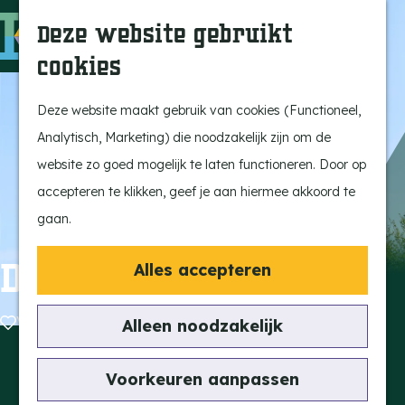
Ontdek onze parels
F
Z
K
Deze website gebruikt
Laat je inspireren
a
o
a
M
cookies
Op pad met de kids
v
e
a
e
G
Stijlvol genieten
o
k
r
n
a
Deze website maakt gebruik van cookies (Functioneel,
Actief beleven
r
e
t
u
n
Analytisch, Marketing) die noodzakelijk zijn om de
Ervaar het échte
i
n
a
website zo goed mogelijk te laten functioneren. Door op
dorpsgevoel
e
a
accepteren te klikken, geef je aan hiermee akkoord te
Natuurgebieden
t
r
gaan.
Uitkijktorens
e
d
n
e
De Oude Toren
Alles accepteren
Vind je activiteit
h
Uitagenda
o
Voeg toe als favoriet
Voeg toe als favoriet
Alleen noodzakelijk
Tentoonstellingen &
m
Expositie
Contact
e
Voorkeuren aanpassen
Fietsen
De Oude Toren
p