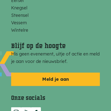
Eersel
z
z
z
Knegsel
e
e
e
Steensel
p
p
p
Vessem
a
a
a
Wintelre
g
g
g
i
i
i
Blijf op de hoogte
n
n
n
Mis geen evenement, uitje of actie en meld
a
a
a
je aan voor de nieuwsbrief.
o
o
o
p
p
p
F
e
W
Meld je aan
a
-
h
c
m
a
Onze socials
e
a
t
b
i
s