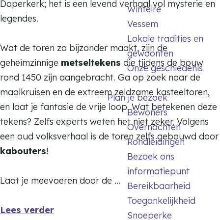
o
Doperkerk; het is een levend verhaal vol mysterie en
Wintelre
e
r
legendes.
Vessem
n
e
Lokale tradities en
n
Wat de toren zo bijzonder maakt, zijn de
gewoonten
geheimzinnige
metseltekens
die tijdens de bouw
Onze geschiedenis
rond 1450 zijn aangebracht. Ga op zoek naar de
maalkruisen en de extreem zeldzame kasteeltoren,
Plan je bezoek
en laat je fantasie de vrije loop. Wat betekenen deze
Bewoners
tekens? Zelfs experts weten het niet zeker. Volgens
Overnachten
een oud volksverhaal is de toren zelfs gebouwd door
Rondleidingen
kabouters
!
Bezoek ons
informatiepunt
Laat je meevoeren door de …
Bereikbaarheid
Toegankelijkheid
Lees verder
Snoeperke