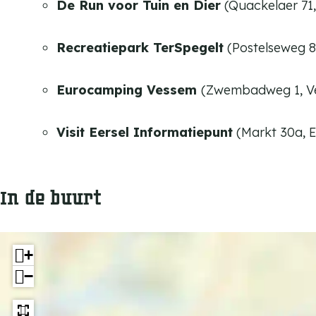
-
-
De Run voor Tuin en Dier
(Quackelaer 71, 
S
H
H
V
S
S
Recreatiepark TerSpegelt
(Postelseweg 88
d
V
V
e
d
d
Eurocamping Vessem
(Zwembadweg 1, V
G
e
e
e
G
G
Visit Eersel Informatiepunt
(Markt 30a, E
n
e
e
d
n
n
e
In de buurt
d
d
r
e
e
r
r
+
−