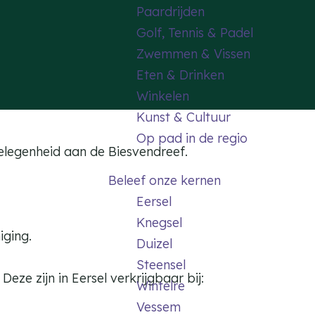
Paardrijden
Golf, Tennis & Padel
Zwemmen & Vissen
Eten & Drinken
Winkelen
Kunst & Cultuur
Op pad in de regio
elegenheid aan de Biesvendreef.
Beleef onze kernen
Eersel
Knegsel
iging.
Duizel
Steensel
Deze zijn in Eersel verkrijgbaar bij:
Wintelre
Vessem