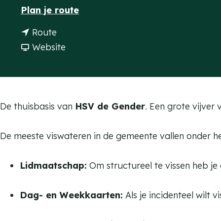
n
Plan je route
a
a
g
n
Route
a
e
a
v
Website
r
a
a
'
r
n
t
'
'
B
t
t
De thuisbasis van
HSV de Gender
. Een grote vijve
i
B
B
e
i
i
De meeste viswateren in de gemeente vallen onder h
s
e
e
v
s
s
Lidmaatschap:
Om structureel te vissen heb je
e
v
v
n
e
e
Dag- en Weekkaarten:
Als je incidenteel wilt v
-
n
n
H