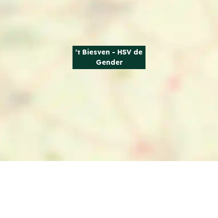
't Biesven - HSV de
Gender