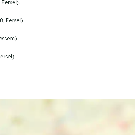
Eersel).
, Eersel)
essem)
ersel)