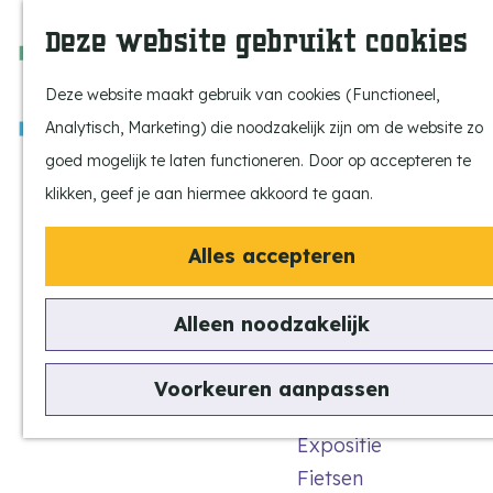
Ontdek onze parels
F
Z
K
Deze website gebruikt cookies
Laat je inspireren
a
o
a
M
Op pad met de kids
v
e
a
e
Deze website maakt gebruik van cookies (Functioneel,
Stijlvol genieten
o
k
r
n
Analytisch, Marketing) die noodzakelijk zijn om de website zo
Actief beleven
r
e
t
u
G
goed mogelijk te laten functioneren. Door op accepteren te
Ervaar het échte
i
n
a
klikken, geef je aan hiermee akkoord te gaan.
dorpsgevoel
e
n
Natuurgebieden
t
Alles accepteren
a
Uitkijktorens
e
a
n
Alleen noodzakelijk
r
Locatie
Vind je activiteit
d
Uitagenda
aanmelden
Voorkeuren aanpassen
e
Tentoonstellingen &
h
Expositie
o
Fietsen