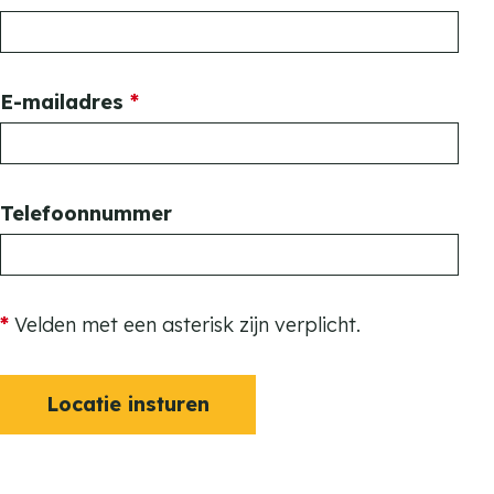
v
E-mailadres
*
e
r
p
Telefoonnummer
l
i
c
*
Velden met een asterisk zijn verplicht.
h
t
Locatie insturen