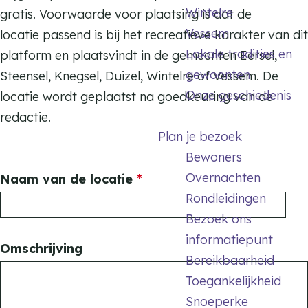
Wintelre
gratis. Voorwaarde voor plaatsing is dat de
Vessem
locatie passend is bij het recreatieve karakter van dit
Lokale tradities en
platform en plaatsvindt in de gemeenten Eersel,
gewoonten
Steensel, Knegsel, Duizel, Wintelre of Vessem. De
Onze geschiedenis
locatie wordt geplaatst na goedkeuring van de
redactie.
Plan je bezoek
Bewoners
Overnachten
v
Naam van de locatie
*
Rondleidingen
e
Bezoek ons
r
informatiepunt
p
Omschrijving
Bereikbaarheid
l
Toegankelijkheid
i
Snoeperke
c