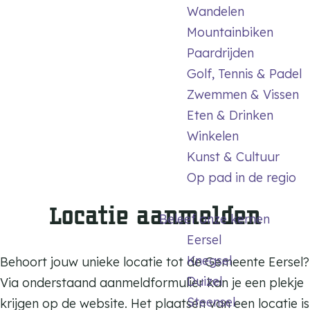
m
Wandelen
e
Mountainbiken
p
Paardrijden
a
Golf, Tennis & Padel
g
Zwemmen & Vissen
e
Eten & Drinken
Winkelen
Kunst & Cultuur
Op pad in de regio
Locatie aanmelden
Beleef onze kernen
Eersel
Knegsel
Behoort jouw unieke locatie tot de Gemeente Eersel?
Duizel
Via onderstaand aanmeldformulier kan je een plekje
Steensel
krijgen op de website. Het plaatsen van een locatie is