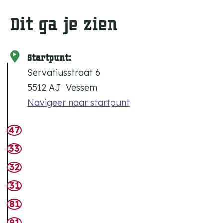
Dit ga je zien
Startpunt:
Servatiusstraat 6
5512 AJ
Vessem
Navigeer naar startpunt
47
33
32
31
81
91