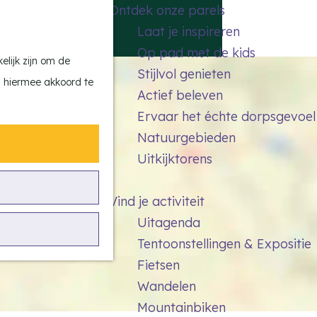
Ontdek onze parels
F
Z
K
Laat je inspireren
a
o
a
M
Op pad met de kids
v
e
a
e
lijk zijn om de
Stijlvol genieten
o
k
r
n
n hiermee akkoord te
Actief beleven
r
e
t
u
Ervaar het échte dorpsgevoel
i
n
Natuurgebieden
e
Uitkijktorens
t
e
Vind je activiteit
n
Uitagenda
Tentoonstellingen & Expositie
Fietsen
Wandelen
Mountainbiken