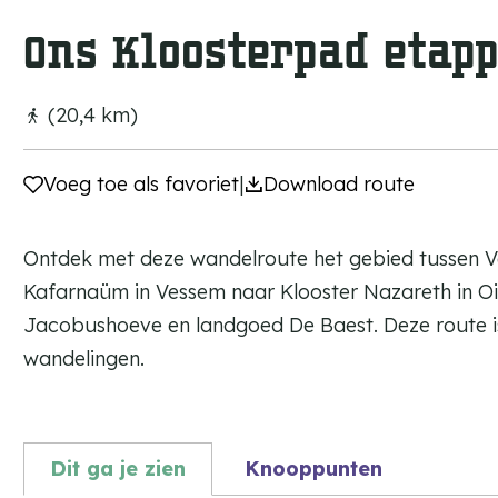
a
Ons Kloosterpad etapp
g
e
(20,4 km)
Voeg toe als favoriet
Voeg toe als favoriet
|
Download route
Ontdek met deze wandelroute het gebied tussen Ve
Kafarnaüm in Vessem naar Klooster Nazareth in Oi
Jacobushoeve en landgoed De Baest. Deze route is
wandelingen.
Dit ga je zien
Knooppunten