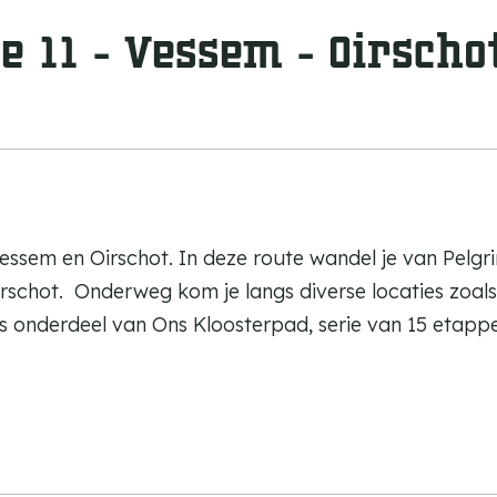
t
a
l
l
e
w
a
n
k
l
_
k
l
a
_
l
k
k
a
l
t
k
w
k
s
l
e 11 - Vessem - Oirscho
w
k
l
k
_
a
k
a
s
k
w
l
l
a
k
k
l
k
ssem en Oirschot. In deze route wandel je van Pelg
rschot. Onderweg kom je langs diverse locaties zoals
 onderdeel van Ons Kloosterpad, serie van 15 etapp