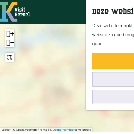
Deze websi
G
Deze website maakt g
+
a
website zo goed mogel
−
n
gaan.
a
a
r
d
e
h
o
m
e
Leaflet
|
© OpenStreetMap France | ©
OpenStreetMap
contributors
p