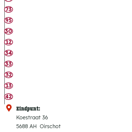
73
95
30
12
34
33
32
13
42
Eindpunt:
Koestraat 36
5688 AH
Oirschot