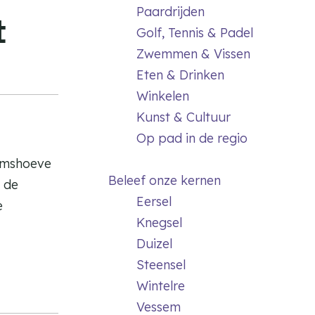
Paardrijden
t
Golf, Tennis & Padel
Zwemmen & Vissen
Eten & Drinken
Winkelen
Kunst & Cultuur
Op pad in de regio
rimshoeve
Beleef onze kernen
 de
Eersel
e
Knegsel
Duizel
Steensel
Wintelre
Vessem