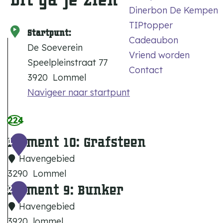
Dinerbon De Kempen
TIPtopper
Startpunt:
Cadeaubon
De Soeverein
Vriend worden
Speelpleinstraat 77
Contact
3920
Lommel
Navigeer naar startpunt
224
Moment 10: Grafsteen
1
Havengebied
3290
Lommel
Moment 9: Bunker
M
2
o
Havengebied
m
3920
lommel