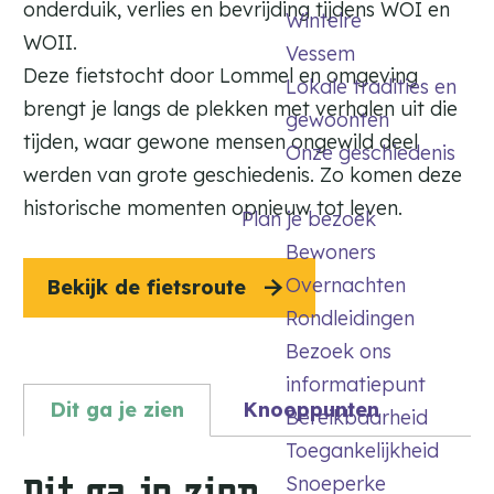
s
onderduik, verlies en bevrijding tijdens WOI en
Wintelre
i
a
b
WOII.
d
Vessem
f
e
Deze fietstocht door Lommel en omgeving
g
p
g
Lokale tradities en
e
l
brengt je langs de plekken met verhalen uit die
r
gewoonten
a
a
tijden, waar gewone mensen ongewild deel
Onze geschiedenis
a
a
werden van grote geschiedenis. Zo komen deze
t
f
historische momenten opnieuw tot leven.
s
p
Plan je bezoek
l
Bewoners
a
Overnachten
Bekijk de fietsroute
a
Rondleidingen
t
s
Bezoek ons
informatiepunt
Dit ga je zien
Knooppunten
Bereikbaarheid
Toegankelijkheid
Dit ga je zien
Snoeperke