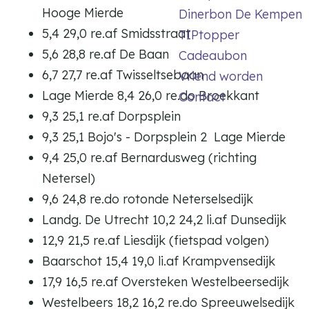
Hooge Mierde
Dinerbon De Kempen
5,4 29,0 re.af Smidsstraat
TIPtopper
5,6 28,8 re.af De Baan
Cadeaubon
6,7 27,7 re.af Twisseltsebaan
Vriend worden
Lage Mierde 8,4 26,0 re.do Broekkant
Contact
9,3 25,1 re.af Dorpsplein
9,3 25,1 Bojo's - Dorpsplein 2 Lage Mierde
9,4 25,0 re.af Bernardusweg (richting
Netersel)
9,6 24,8 re.do rotonde Neterselsedijk
Landg. De Utrecht 10,2 24,2 li.af Dunsedijk
12,9 21,5 re.af Liesdijk (fietspad volgen)
Baarschot 15,4 19,0 li.af Krampvensedijk
17,9 16,5 re.af Oversteken Westelbeersedijk
Westelbeers 18,2 16,2 re.do Spreeuwelsedijk