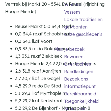
i
c
Vertrek bij Markt 20 - 5541 EA Reusel (rijrichting
Wintelre
k
e
c
Hooge Mierde)
e
Vessem
o
Lokale tradities en
m
Reusel-Markt 0,0 34,4 Markt
gewoonten
m
o
0,0 34,4 re.af Schoolstraat
Onze geschiedenis
d
0,3 34,1 li.af Voort
a
0,9 33,5 re.do Bakmannen
Plan je bezoek
t
1,3 33,1 re.af Ziekbleek
Bewoners
i
e
Hooge Mierde 2,4 32,0 re.do Kailakkers
Overnachten
2,6 31,8 re.af Aanrijten
Rondleidingen
3,7 30,7 li.af De Gagel
Bezoek ons
4,5 29,9 re.do De Stad
informatiepunt
5,1 29,3 li.af Myrthaplein
Bereikbaarheid
5,2 29,2 li.af Kerkstraat
Toegankelijkheid
5,2 29,2 De Bijenkorf - Myrthaplein 8
Snoeperke