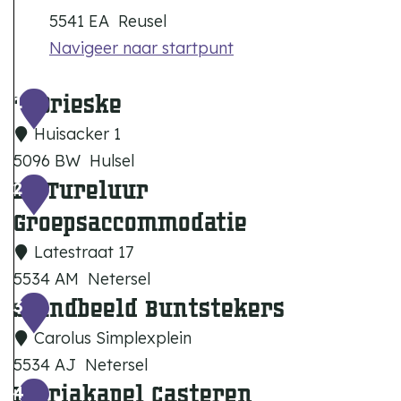
5541 EA
Reusel
Navigeer naar startpunt
't Drieske
1
Huisacker 1
5096 BW
Hulsel
De Tureluur
'
2
t
Groepsaccommodatie
D
Latestraat 17
r
5534 AM
Netersel
i
Standbeeld Buntstekers
D
3
e
e
Carolus Simplexplein
s
T
5534 AJ
Netersel
k
u
Mariakapel Casteren
S
4