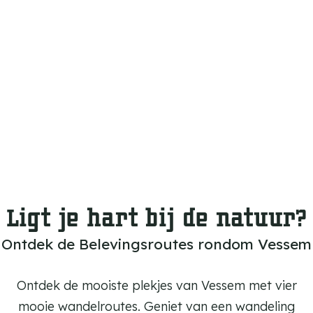
m
e
p
a
g
e
Ligt je hart bij de natuur?
Ontdek de Belevingsroutes rondom Vessem
Ontdek de mooiste plekjes van Vessem met vier
mooie wandelroutes. Geniet van een wandeling