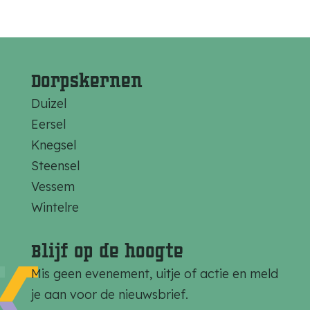
Dorpskernen
Duizel
Eersel
Knegsel
Steensel
Vessem
Wintelre
Blijf op de hoogte
Mis geen evenement, uitje of actie en meld
je aan voor de nieuwsbrief.