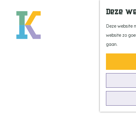
Deze we
Deze website m
website zo goe
G
gaan.
a
n
a
a
r
Belevingsroutes
d
in Vessem
e
h
o