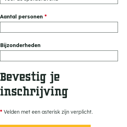
i
r
c
p
v
Aantal personen
*
h
l
e
t
i
r
c
p
Bijzonderheden
h
l
t
i
c
Bevestig je
h
t
inschrijving
*
Velden met een asterisk zijn verplicht.