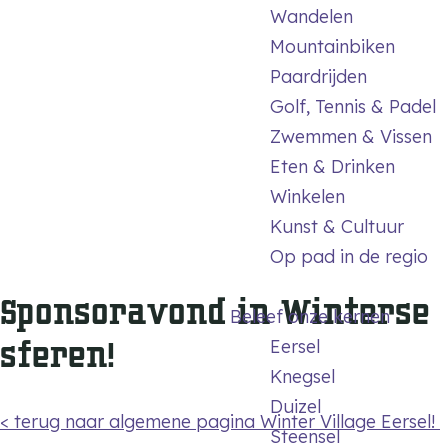
m
Wandelen
e
Mountainbiken
p
Paardrijden
a
Golf, Tennis & Padel
g
Zwemmen & Vissen
e
Eten & Drinken
Winkelen
Kunst & Cultuur
Op pad in de regio
Sponsoravond in Winterse
Beleef onze kernen
sferen!
Eersel
Knegsel
Duizel
< terug naar algemene pagina Winter Village Eersel!
Steensel