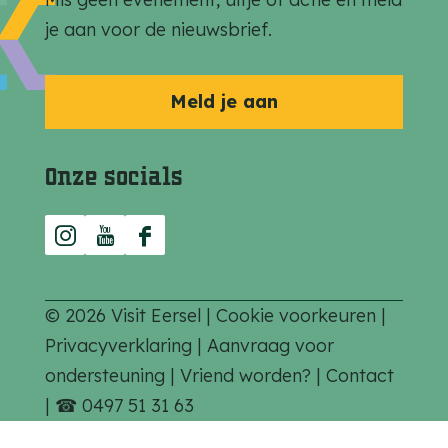
je aan voor de nieuwsbrief.
Meld je aan
Onze socials
I
Y
F
n
o
a
s
u
c
© 2026 Visit Eersel |
Cookie voorkeuren
|
t
T
e
Privacyverklaring
|
Aanvraag voor
a
u
b
ondersteuning
|
Vriend worden?
|
Contact
g
b
o
|
☎ 0497 51 31 63
r
e
o