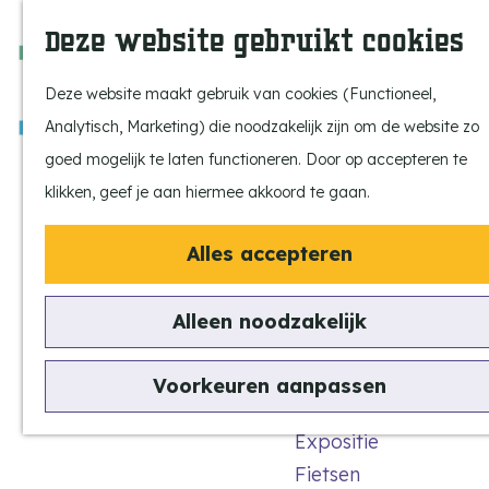
Ontdek onze parels
F
Z
K
Deze website gebruikt cookies
Laat je inspireren
a
o
a
M
Op pad met de kids
v
e
a
e
Deze website maakt gebruik van cookies (Functioneel,
Stijlvol genieten
o
k
r
n
Analytisch, Marketing) die noodzakelijk zijn om de website zo
Actief beleven
r
e
t
u
G
goed mogelijk te laten functioneren. Door op accepteren te
Ervaar het échte
i
n
a
klikken, geef je aan hiermee akkoord te gaan.
dorpsgevoel
e
n
Natuurgebieden
t
Alles accepteren
a
Uitkijktorens
e
a
Schrijf je in...
n
Alleen noodzakelijk
r
Vind je activiteit
d
Uitagenda
Voorkeuren aanpassen
e
Voor de Winter Village Eersel
Tentoonstellingen &
h
Sponsoravond!
Expositie
o
Fietsen