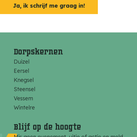
Ja, ik schrijf me graag in!
Dorpskernen
Duizel
Eersel
Knegsel
Steensel
Vessem
Wintelre
Blijf op de hoogte
Mis geen evenement, uitje of actie en meld