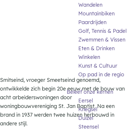
m
Wandelen
e
Mountainbiken
p
Paardrijden
a
Golf, Tennis & Padel
g
Zwemmen & Vissen
e
Eten & Drinken
Winkelen
Kunst & Cultuur
Op pad in de regio
Smitseind, vroeger Smeetseind genoemd,
ontwikkelde zich begin 20e eeuw met de bouw van
Beleef onze kernen
acht arbeiderswoningen door
Eersel
woningbouwvereniging St. Jan Baptist. Na een
Knegsel
brand in 1937 werden twee huizen herbouwd in
Duizel
andere stijl.
Steensel