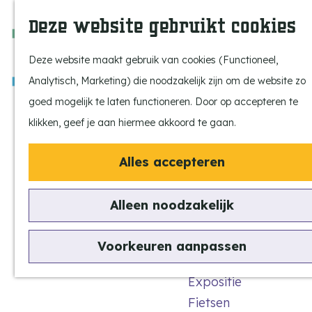
Ontdek onze parels
F
Z
K
Deze website gebruikt cookies
Laat je inspireren
a
o
a
M
Op pad met de kids
v
e
a
e
Deze website maakt gebruik van cookies (Functioneel,
Stijlvol genieten
o
k
r
n
Analytisch, Marketing) die noodzakelijk zijn om de website zo
Actief beleven
r
e
t
u
G
goed mogelijk te laten functioneren. Door op accepteren te
Ervaar het échte
i
n
a
klikken, geef je aan hiermee akkoord te gaan.
dorpsgevoel
e
n
Natuurgebieden
t
Alles accepteren
a
Uitkijktorens
e
a
Smitseind
n
Alleen noodzakelijk
r
Vind je activiteit
woningbouw
d
Uitagenda
Voorkeuren aanpassen
e
Tentoonstellingen &
h
Expositie
Historische wandeling
o
Fietsen