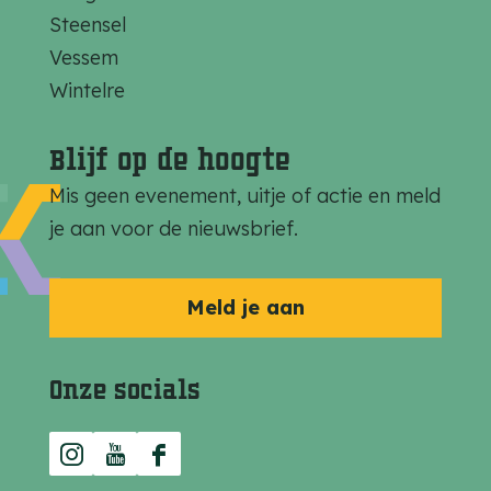
Steensel
Vessem
Wintelre
Blijf op de hoogte
Mis geen evenement, uitje of actie en meld
je aan voor de nieuwsbrief.
Meld je aan
Onze socials
I
Y
F