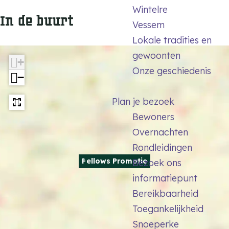
o
r
P
Wintelre
m
In de buurt
t
o
r
Vessem
o
i
m
o
Lokale tradities en
t
e
o
m
gewoonten
i
+
t
o
Onze geschiedenis
e
−
i
t
e
i
Plan je bezoek
e
Bewoners
Overnachten
Rondleidingen
Fellows Promotie
Bezoek ons
informatiepunt
Bereikbaarheid
Toegankelijkheid
Snoeperke