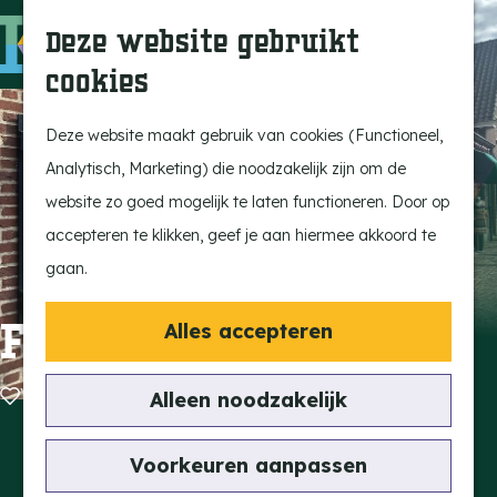
Ontdek onze parels
F
Z
K
Deze website gebruikt
Laat je inspireren
a
o
a
M
cookies
Op pad met de kids
v
e
a
e
G
Stijlvol genieten
o
k
r
n
a
Deze website maakt gebruik van cookies (Functioneel,
Actief beleven
r
e
t
u
n
Analytisch, Marketing) die noodzakelijk zijn om de
Ervaar het échte
i
n
a
website zo goed mogelijk te laten functioneren. Door op
dorpsgevoel
e
a
accepteren te klikken, geef je aan hiermee akkoord te
Natuurgebieden
t
r
gaan.
Uitkijktorens
e
d
n
e
Fellows Promotie
Alles accepteren
Vind je activiteit
h
Uitagenda
o
Voeg toe als favoriet
Voeg toe als favoriet
Alleen noodzakelijk
Tentoonstellingen &
m
Expositie
Contact
e
Voorkeuren aanpassen
Fietsen
Markt 32a
p