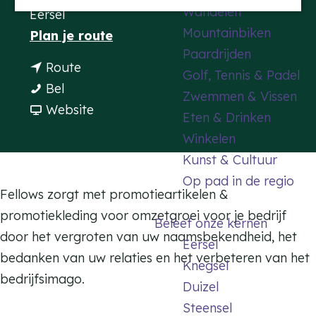
Wandelen
Eersel
a
Mountainbiken
n
Plan je route
g
Paardrijden
a
e
n
Route
Golf, Tennis & Padel
a
F
a
Bel
Zwemmen & Vissen
r
e
a
v
Website
Eten & Drinken
F
l
r
a
Winkelen
e
l
F
n
Kunst & Cultuur
l
o
e
F
Op pad in de regio
l
w
l
e
Fellows zorgt met promotieartikelen &
o
s
l
l
promotiekleding voor omzetgroei voor je bedrijf
Beleef onze kernen
w
P
o
l
door het vergroten van uw naamsbekendheid, het
Eersel
s
r
w
o
bedanken van uw relaties en het verbeteren van het
Knegsel
P
o
s
w
bedrijfsimago.
Duizel
r
m
P
s
Steensel
o