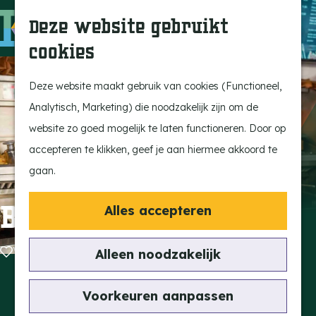
Ontdek onze parels
F
Z
K
Deze website gebruikt
Laat je inspireren
a
o
a
M
cookies
Op pad met de kids
v
e
a
e
G
Stijlvol genieten
o
k
r
n
a
Deze website maakt gebruik van cookies (Functioneel,
Actief beleven
r
e
t
u
n
Analytisch, Marketing) die noodzakelijk zijn om de
Ervaar het échte
i
n
a
website zo goed mogelijk te laten functioneren. Door op
dorpsgevoel
e
a
accepteren te klikken, geef je aan hiermee akkoord te
Natuurgebieden
t
r
gaan.
Uitkijktorens
e
d
n
e
Bakhuus Vessem
Alles accepteren
Vind je activiteit
h
Uitagenda
o
Voeg toe als favoriet
Voeg toe als favoriet
Alleen noodzakelijk
Tentoonstellingen &
m
Expositie
Contact
e
Voorkeuren aanpassen
Fietsen
Wilhelminalaan 6a
p