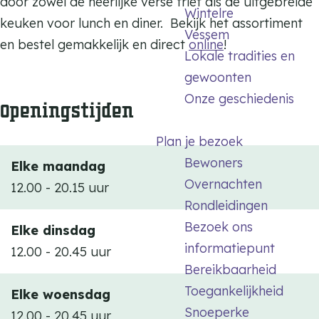
door zowel de heerlijke verse friet als de uitgebreide
e
k
Wintelre
s
keuken voor lunch en diner. Bekijk het assortiment
s
h
Vessem
e
en bestel gemakkelijk en direct
online
!
s
u
Lokale tradities en
m
e
u
gewoonten
m
s
Onze geschiedenis
Openingstijden
V
e
Plan je bezoek
s
Bewoners
Elke maandag
s
Overnachten
12.00 - 20.15 uur
e
Rondleidingen
m
Bezoek ons
Elke dinsdag
informatiepunt
12.00 - 20.45 uur
Bereikbaarheid
Toegankelijkheid
Elke woensdag
Snoeperke
12.00 - 20.45 uur