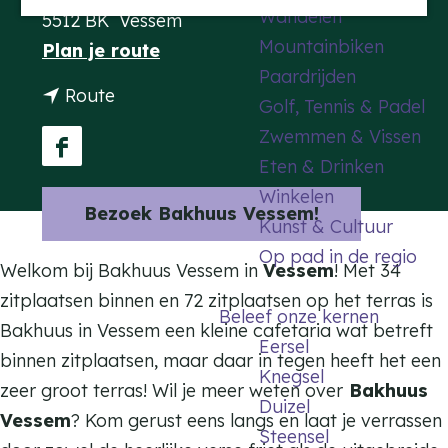
Wandelen
5512 BK
Vessem
a
Mountainbiken
n
Plan je route
g
Paardrijden
a
e
n
Route
Golf, Tennis & Padel
a
a
Zwemmen & Vissen
r
a
F
Eten & Drinken
B
r
a
Winkelen
a
Bezoek Bakhuus Vessem!
B
c
Kunst & Cultuur
k
a
e
Op pad in de regio
h
Welkom bij Bakhuus Vessem in
Vessem
! Met 34
k
b
u
zitplaatsen binnen en 72 zitplaatsen op het terras is
h
o
Beleef onze kernen
u
Bakhuus in Vessem een kleine cafetaria wat betreft
u
o
Eersel
s
binnen zitplaatsen, maar daar in tegen heeft het een
u
k
Knegsel
V
zeer groot terras! Wil je meer weten over
Bakhuus
s
B
Duizel
e
Vessem
?
Kom gerust eens langs en laat je verrassen
V
a
Steensel
s