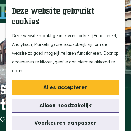
Ontdek onze parels
F
Z
K
Deze website gebruikt
Laat je inspireren
a
o
a
M
cookies
Op pad met de kids
v
e
a
e
G
Stijlvol genieten
o
k
r
n
a
Deze website maakt gebruik van cookies (Functioneel,
Actief beleven
r
e
t
u
n
Analytisch, Marketing) die noodzakelijk zijn om de
Ervaar het échte
i
n
a
website zo goed mogelijk te laten functioneren. Door op
dorpsgevoel
e
a
accepteren te klikken, geef je aan hiermee akkoord te
Natuurgebieden
t
r
gaan.
Uitkijktorens
e
d
n
e
Schoonheidsinstituu
Alles accepteren
Vind je activiteit
h
t PUUR
Uitagenda
o
Alleen noodzakelijk
Tentoonstellingen &
m
Expositie
Voeg toe als favoriet
Voeg toe als favoriet
e
Voorkeuren aanpassen
Fietsen
p