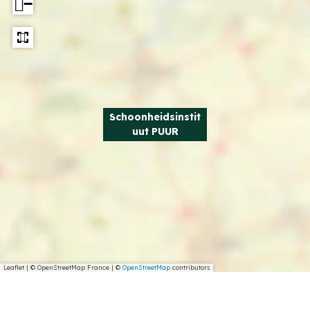
−
Schoonheidsinstit
uut PUUR
Leaflet
|
© OpenStreetMap France | ©
OpenStreetMap
contributors