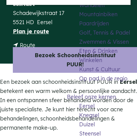
Contact
Wandelen
a
Schadewijkstraat 17
Mountainbiken
g
5521 HD
Eersel
Paardrijden
e
n
Plan je route
Golf, Tennis & Padel
a
Zwemmen & Vissen
n
Route
a
Eten & Drinken
a
Bezoek Schoonheidsinstituut
r
Winkelen
a
PUUR!
S
Kunst & Cultuur
r
c
Op pad in de regio
S
Een bezoek aan schoonheidsinstituut PUUR in
Eersel
h
c
betekent een warm welkom & persoonlijke aandacht.
o
Beleef onze kernen
h
In een ontspannen sfeer behandeld worden door de
o
Eersel
o
juiste specialiste. Je kunt hier terecht voor acne
n
Knegsel
o
behandelingen, schoonheidsbehandelingen &
h
Duizel
n
permanente make-up.
e
Steensel
h