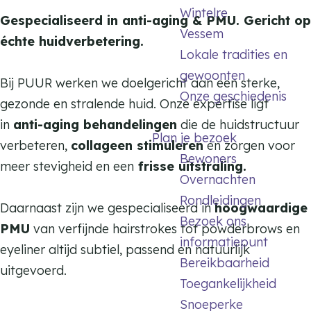
i
Wintelre
e
Gespecialiseerd in anti-aging & PMU. Gericht op
d
Vessem
i
échte huidverbetering.
s
Lokale tradities en
d
i
gewoonten
s
Bij PUUR werken we doelgericht aan een sterke,
n
Onze geschiedenis
i
gezonde en stralende huid. Onze expertise ligt
s
n
in
anti-aging behandelingen
die de huidstructuur
t
Plan je bezoek
s
verbeteren,
collageen stimuleren
en zorgen voor
i
Bewoners
t
meer stevigheid en een
frisse uitstraling.
t
Overnachten
i
u
Rondleidingen
t
Daarnaast zijn we gespecialiseerd in
hoogwaardige
u
Bezoek ons
u
PMU
van verfijnde hairstrokes tot powderbrows en
t
informatiepunt
u
eyeliner altijd subtiel, passend en natuurlijk
P
Bereikbaarheid
t
uitgevoerd.
U
Toegankelijkheid
P
U
Snoeperke