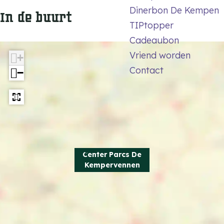
n
n
e
Dinerbon De Kempen
In de buurt
n
n
n
TIPtopper
e
e
Cadeaubon
n
n
Vriend worden
+
Contact
−
Center Parcs De
Kempervennen