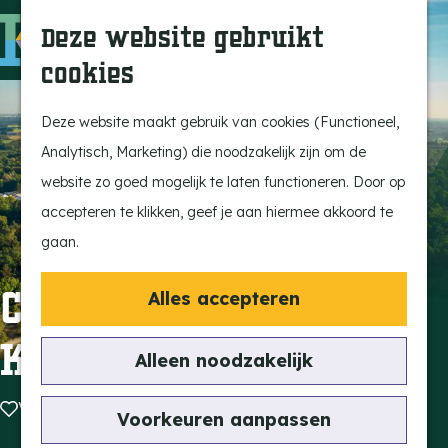
Ontdek onze parels
F
Z
K
Deze website gebruikt
Laat je inspireren
a
o
a
M
cookies
Op pad met de kids
v
e
a
e
G
Stijlvol genieten
o
k
r
n
a
Deze website maakt gebruik van cookies (Functioneel,
Actief beleven
r
e
t
u
n
Analytisch, Marketing) die noodzakelijk zijn om de
Ervaar het échte
i
n
a
website zo goed mogelijk te laten functioneren. Door op
dorpsgevoel
e
a
accepteren te klikken, geef je aan hiermee akkoord te
Natuurgebieden
t
r
gaan.
Uitkijktorens
e
d
n
e
Center Parcs De
Alles accepteren
Vind je activiteit
h
Kempervennen
Uitagenda
o
Alleen noodzakelijk
Tentoonstellingen &
m
Expositie
Voeg toe als favoriet
Voeg toe als favoriet
e
Voorkeuren aanpassen
Fietsen
p