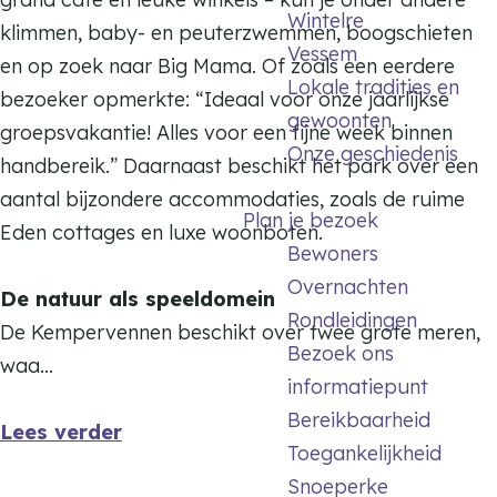
r
Wintelre
a
a
klimmen, baby- en peuterzwemmen, boogschieten
c
Vessem
r
r
en op zoek naar Big Mama. Of zoals een eerdere
s
Lokale tradities en
c
c
bezoeker opmerkte: “Ideaal voor onze jaarlijkse
D
gewoonten
s
s
groepsvakantie! Alles voor een fijne week binnen
e
Onze geschiedenis
D
D
handbereik.” Daarnaast beschikt het park over een
K
e
e
aantal bijzondere accommodaties, zoals de ruime
e
Plan je bezoek
K
K
Eden cottages en luxe woonboten.
m
Bewoners
e
e
p
Overnachten
m
m
De natuur als speeldomein
e
Rondleidingen
p
p
De Kempervennen beschikt over twee grote meren,
r
Bezoek ons
e
e
waa…
v
informatiepunt
r
r
e
Bereikbaarheid
v
v
Lees verder
n
Toegankelijkheid
e
e
n
Snoeperke