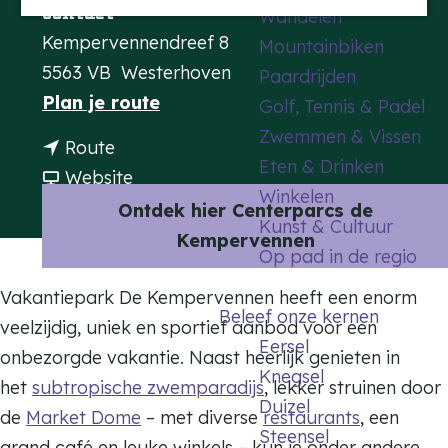
Contact
Wandelen
a
Kempervennendreef 8
Mountainbiken
g
5563 VB
Westerhoven
Paardrijden
e
n
Plan je route
Golf, Tennis & Padel
a
Zwemmen & Vissen
n
Route
a
Eten & Drinken
a
v
Website
r
Winkelen
a
a
Ontdek hier Centerparcs de
C
Kunst & Cultuur
r
n
Kempervennen
e
Op pad in de regio
C
C
n
e
e
Vakantiepark De Kempervennen heeft een enorm
t
Beleef onze kernen
n
n
veelzijdig, uniek en sportief aanbod voor een
e
Eersel
t
t
onbezorgde vakantie. Naast heerlijk genieten in
r
Knegsel
e
e
het
subtropische zwemparadijs
, lekker struinen door
P
Duizel
r
r
de
Market Dome
– met diverse
restaurants
, een
a
Steensel
P
P
grand café en leuke winkels – kun je onder andere