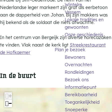
:
Wintelre
5
Nederlandse leger markeert zijn graf als eerbetoon
B
Vessem
:
aan de dapperheid van Johan. Bij zijn makkers was
e
Lokale tradities en
B
hij bekend als de soldaat die niets afwachtte.
g
gewoonten
e
r
Onze geschiedenis
g
In het centrum van Bergeijk zijn diverse horecazaken
a
r
te vinden. Vlak naast de kerk ligt
Streekrestaurant
a
Plan je bezoek
a
de Hofkaemer
f
Bewoners
a
p
Overnachten
f
l
Rondleidingen
In de buurt
p
a
Bezoek ons
l
a
informatiepunt
a
t
Bereikbaarheid
+
a
s
Toegankelijkheid
−
t
Snoeperke