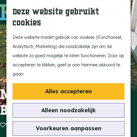
Ontdek onze parels
F
Z
K
Deze website gebruikt
Laat je inspireren
a
o
a
M
cookies
Op pad met de kids
v
e
a
e
G
Stijlvol genieten
o
k
r
n
a
Deze website maakt gebruik van cookies (Functioneel,
Actief beleven
r
e
t
u
n
Analytisch, Marketing) die noodzakelijk zijn om de
Ervaar het échte
i
n
a
website zo goed mogelijk te laten functioneren. Door op
dorpsgevoel
e
a
accepteren te klikken, geef je aan hiermee akkoord te
Natuurgebieden
t
r
gaan.
Uitkijktorens
e
d
n
e
Moment 15:
Alles accepteren
Vind je activiteit
h
Begraafplaats
Uitagenda
o
Alleen noodzakelijk
Tentoonstellingen &
m
Expositie
Voeg toe als favoriet
Voeg toe als favoriet
e
Voorkeuren aanpassen
Fietsen
p