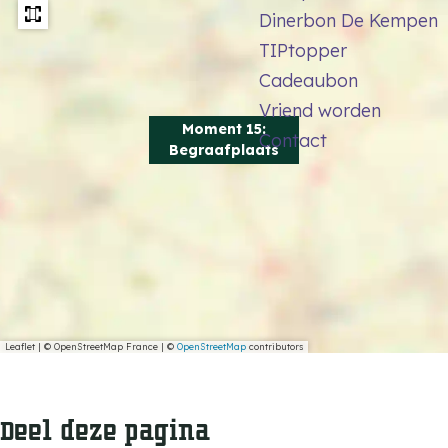
s
Dinerbon De Kempen
TIPtopper
Cadeaubon
Vriend worden
Moment 15:
Contact
Begraafplaats
Leaflet
|
© OpenStreetMap France | ©
OpenStreetMap
contributors
Deel deze pagina