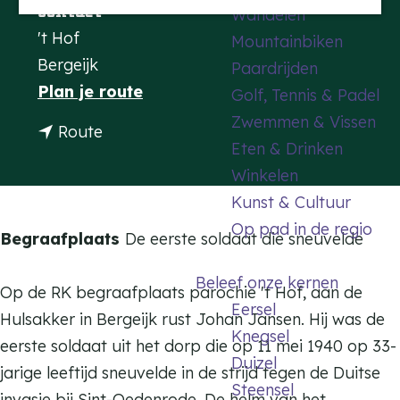
Contact
Wandelen
a
't Hof
Mountainbiken
g
Bergeijk
Paardrijden
e
n
Plan je route
Golf, Tennis & Padel
a
Zwemmen & Vissen
n
Route
a
Eten & Drinken
a
r
Winkelen
a
M
Kunst & Cultuur
r
o
Op pad in de regio
M
Begraafplaats
De eerste soldaat die sneuvelde
m
o
e
Beleef onze kernen
m
Op de RK begraafplaats parochie 't Hof, aan de
n
Eersel
e
Hulsakker in Bergeijk rust Johan Jansen. Hij was de
t
Knegsel
n
eerste soldaat uit het dorp die op 11 mei 1940 op 33-
1
Duizel
t
jarige leeftijd sneuvelde in de strijd tegen de Duitse
5
Steensel
1
invasie bij Sint-Oedenrode. De helm van het