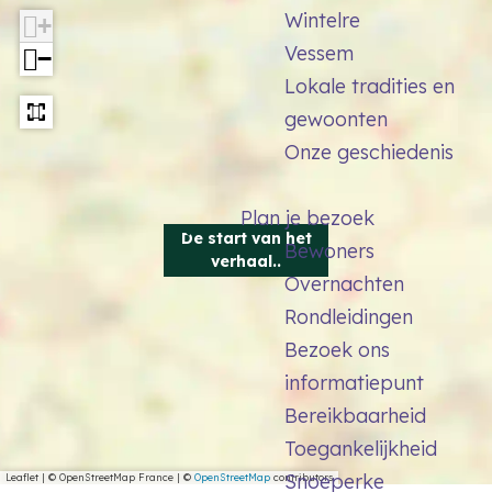
n
Wintelre
+
a
h
Vessem
−
n
e
Lokale tradities en
h
t
gewoonten
e
v
Onze geschiedenis
t
e
v
r
Plan je bezoek
e
De start van het
h
Bewoners
r
verhaal..
a
Overnachten
h
a
Rondleidingen
a
l
Bezoek ons
a
.
informatiepunt
l
.
Bereikbaarheid
.
Toegankelijkheid
.
Snoeperke
Leaflet
|
© OpenStreetMap France | ©
OpenStreetMap
contributors