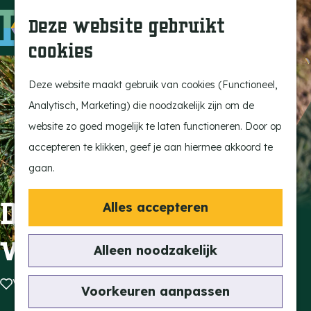
Ontdek onze parels
F
Z
K
Deze website gebruikt
Laat je inspireren
a
o
a
M
cookies
Op pad met de kids
v
e
a
e
G
Stijlvol genieten
o
k
r
n
a
Deze website maakt gebruik van cookies (Functioneel,
Actief beleven
r
e
t
u
n
Analytisch, Marketing) die noodzakelijk zijn om de
Ervaar het échte
i
n
a
website zo goed mogelijk te laten functioneren. Door op
dorpsgevoel
e
a
accepteren te klikken, geef je aan hiermee akkoord te
Natuurgebieden
t
r
gaan.
Uitkijktorens
e
d
n
e
De start van het
Alles accepteren
Vind je activiteit
h
verhaal..
Uitagenda
o
Alleen noodzakelijk
Tentoonstellingen &
m
Expositie
Voeg toe als favoriet
Voeg toe als favoriet
e
Voorkeuren aanpassen
Fietsen
p