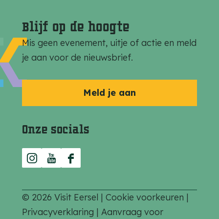
g
g
g
i
i
i
Blijf op de hoogte
n
n
n
Mis geen evenement, uitje of actie en meld
a
a
a
je aan voor de nieuwsbrief.
o
o
o
p
p
p
F
e
W
Meld je aan
a
-
h
c
m
a
Onze socials
e
a
t
b
i
s
I
Y
F
o
l
A
n
o
a
o
p
s
u
c
k
p
© 2026 Visit Eersel |
Cookie voorkeuren
|
t
T
e
Privacyverklaring
|
Aanvraag voor