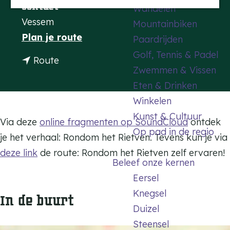
Contact
Wandelen
a
Vessem
Mountainbiken
g
n
Plan je route
Paardrijden
e
a
Golf, Tennis & Padel
n
Route
a
Zwemmen & Vissen
a
r
Eten & Drinken
a
D
Winkelen
r
e
Kunst & Cultuur
D
Via deze
online fragmenten op SoundCloud
ontdek
s
Op pad in de regio
e
je het verhaal: Rondom het Rietven. Tevens kun je via
t
s
deze link
de route: Rondom het Rietven zelf ervaren!
a
Beleef onze kernen
t
r
Eersel
a
t
Knegsel
In de buurt
r
v
Duizel
t
a
Steensel
v