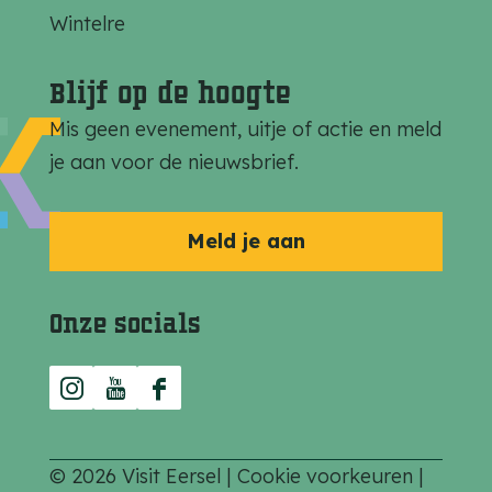
a
a
a
Wintelre
g
g
g
i
i
i
Blijf op de hoogte
n
n
n
Mis geen evenement, uitje of actie en meld
a
a
a
je aan voor de nieuwsbrief.
o
o
o
p
p
p
F
e
W
Meld je aan
a
-
h
c
m
a
Onze socials
e
a
t
b
i
s
I
Y
F
o
l
A
n
o
a
o
p
s
u
c
k
p
© 2026 Visit Eersel |
Cookie voorkeuren
|