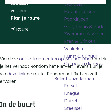
Contact
Wandelen
a
Vessem
Mountainbiken
g
n
Plan je route
Paardrijden
e
a
Golf, Tennis & Padel
n
Route
a
Zwemmen & Vissen
a
r
Eten & Drinken
a
B
Winkelen
r
u
Kunst & Cultuur
B
Via deze
online fragmenten op SoundCloud
ontdek
u
Op pad in de regio
u
je het verhaal: Rondom het Rietven. Tevens kun je
r
u
via
deze link
de route: Rondom het Rietven zelf
m
Beleef onze kernen
r
ervaren!
a
Eersel
m
n
Knegsel
a
e
Duizel
In de buurt
n
n
Steensel
e