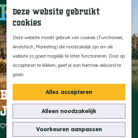
Ontdek onze parels
F
Z
K
Deze website gebruikt
Laat je inspireren
a
o
a
M
cookies
Op pad met de kids
v
e
a
e
G
Stijlvol genieten
o
k
r
n
a
Deze website maakt gebruik van cookies (Functioneel,
Actief beleven
r
e
t
u
n
Analytisch, Marketing) die noodzakelijk zijn om de
Ervaar het échte
i
n
a
website zo goed mogelijk te laten functioneren. Door op
dorpsgevoel
e
a
accepteren te klikken, geef je aan hiermee akkoord te
Natuurgebieden
t
r
gaan.
Uitkijktorens
e
d
n
e
Buurman en vriend
Alles accepteren
Vind je activiteit
h
Jan?
Uitagenda
o
Alleen noodzakelijk
Tentoonstellingen &
m
Expositie
Voeg toe als favoriet
Voeg toe als favoriet
e
Voorkeuren aanpassen
Fietsen
p