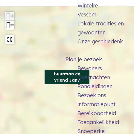
v
Wintelre
n
r
Vessem
+
v
i
Lokale tradities en
−
r
e
gewoonten
i
n
Onze geschiedenis
e
d
n
J
Plan je bezoek
d
a
Bewoners
J
Buurman en
n
Overnachten
a
vriend Jan?
?
Rondleidingen
n
Bezoek ons
?
informatiepunt
Bereikbaarheid
Toegankelijkheid
Snoeperke