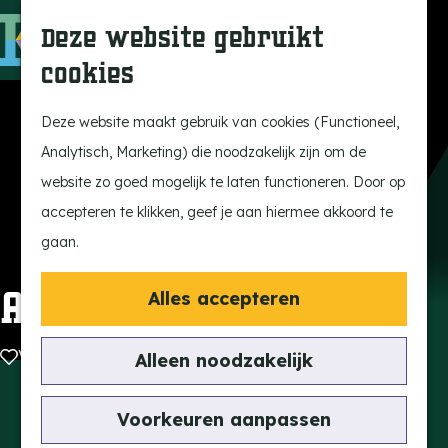
Ontdek onze parels
F
Z
K
Deze website gebruikt
Laat je inspireren
a
o
a
M
cookies
Op pad met de kids
v
e
a
e
G
Stijlvol genieten
o
k
r
n
a
Deze website maakt gebruik van cookies (Functioneel,
Actief beleven
r
e
t
u
n
Analytisch, Marketing) die noodzakelijk zijn om de
Ervaar het échte
i
n
a
website zo goed mogelijk te laten functioneren. Door op
dorpsgevoel
e
a
accepteren te klikken, geef je aan hiermee akkoord te
Natuurgebieden
t
r
gaan.
Uitkijktorens
e
d
n
e
A Picture fotografie
Alles accepteren
Vind je activiteit
h
Uitagenda
o
Voeg toe als favoriet
Voeg toe als favoriet
Alleen noodzakelijk
Tentoonstellingen &
m
Expositie
Contact
e
Voorkeuren aanpassen
Fietsen
Lindestraat 35
p