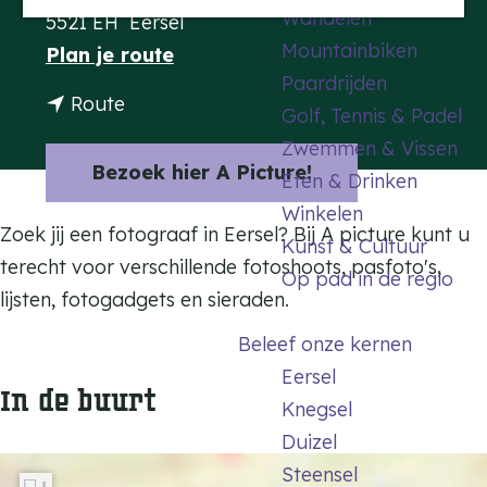
Wandelen
5521 EH
Eersel
a
Mountainbiken
n
Plan je route
g
Paardrijden
a
e
n
Route
Golf, Tennis & Padel
a
a
Zwemmen & Vissen
r
a
Bezoek hier A Picture!
Eten & Drinken
A
r
Winkelen
P
A
Zoek jij een
fotograaf
in
Eersel
? Bij
A picture
kunt u
Kunst & Cultuur
i
P
terecht voor verschillende fotoshoots, pasfoto's,
Op pad in de regio
c
i
lijsten, fotogadgets en sieraden.
t
c
Beleef onze kernen
u
t
Eersel
r
In de buurt
u
Knegsel
e
r
Duizel
f
e
Steensel
o