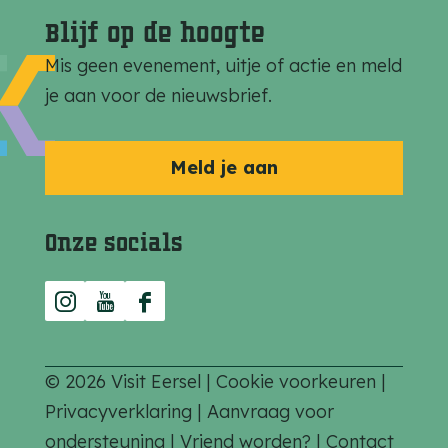
i
i
i
Blijf op de hoogte
n
n
n
Mis geen evenement, uitje of actie en meld
a
a
a
je aan voor de nieuwsbrief.
o
o
o
p
p
p
F
e
W
Meld je aan
a
-
h
c
m
a
Onze socials
e
a
t
b
i
s
I
Y
F
o
l
A
n
o
a
o
p
s
u
c
k
p
© 2026 Visit Eersel |
Cookie voorkeuren
|
t
T
e
Privacyverklaring
|
Aanvraag voor
a
u
b
ondersteuning
|
Vriend worden?
|
Contact