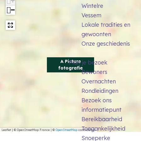
+
f
Wintelre
t
−
o
Vessem
o
t
Lokale tradities en
g
o
gewoonten
r
g
Onze geschiedenis
a
r
f
a
A Picture
Plan je bezoek
i
f
fotografie
Bewoners
e
i
Overnachten
e
Rondleidingen
Bezoek ons
informatiepunt
Bereikbaarheid
Toegankelijkheid
Leaflet
|
© OpenStreetMap France | ©
OpenStreetMap
contributors
Snoeperke