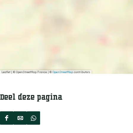
Leaflet
|
© OpenStreetMap France | ©
OpenStreetMap
contributors
Deel deze pagina
D
D
D
e
e
e