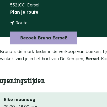
5521CC
Eersel
a
n
Plan je route
g
a
e
n
Route
a
a
r
a
Bezoek Bruna Eersel!
B
r
r
B
Bruna is dé marktleider in de verkoop van boeken, t
u
r
winkels vind je in het hart van De Kempen,
Eersel
. K
n
u
a
n
Openingstijden
a
Elke maandag
09.00 - 18.00 uur