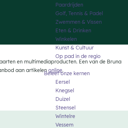
Paardrijden
Golf, Tennis & Padel
Zwemmen & Vissen
Eten & Drinken
Winkelen
Kunst & Cultuur
Op pad in de regio
nskaarten en multimediaproducten. Een van de Bruna
aanbod aan artikelen
online
.
Beleef onze kernen
Eersel
Knegsel
Duizel
Steensel
Wintelre
Vessem