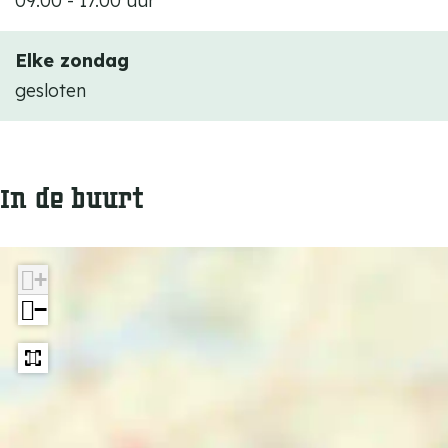
09.00 - 17.00 uur
Elke zondag
gesloten
In de buurt
+
−