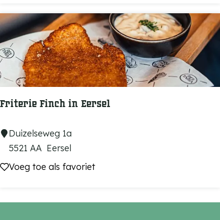
r
k
i
k
e
'
n
t
C
a
v
e
Friterie Finch in Eersel
s
F
Duizelseweg 1a
r
5521 AA
Eersel
i
Voeg toe als favoriet
Voeg toe als favoriet
t
e
r