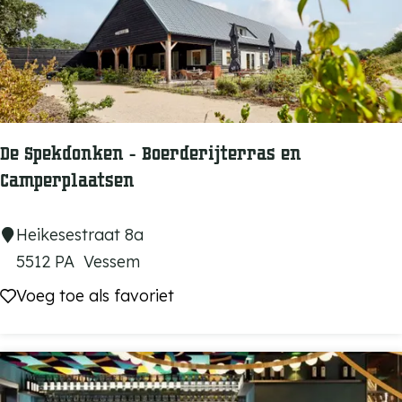
m
s
e
H
o
e
De Spekdonken - Boerderijterras en
v
Camperplaatsen
e
D
Heikesestraat 8a
e
5512 PA
Vessem
S
Voeg toe als favoriet
Voeg toe als favoriet
p
e
k
d