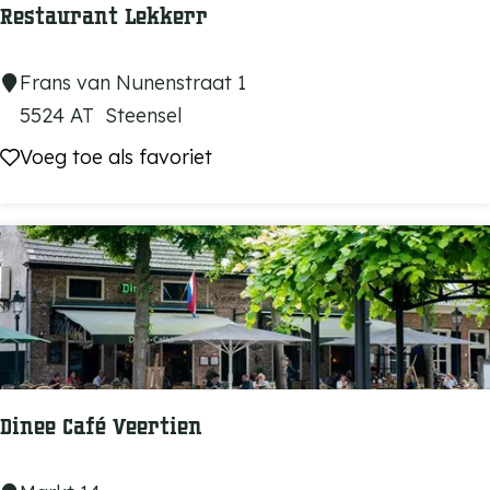
Restaurant Lekkerr
R
Frans van Nunenstraat 1
e
5524 AT
Steensel
s
Voeg toe als favoriet
Voeg toe als favoriet
t
a
u
r
a
n
t
L
Dinee Café Veertien
e
k