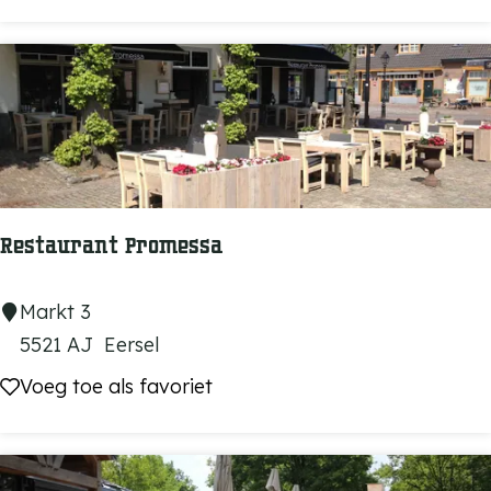
a
u
r
a
n
t
N
Restaurant Promessa
U
R
Markt 3
e
5521 AJ
Eersel
s
Voeg toe als favoriet
Voeg toe als favoriet
t
a
u