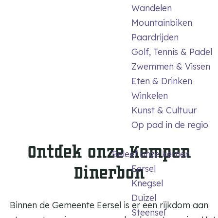
m
Wandelen
e
Mountainbiken
p
Paardrijden
a
Golf, Tennis & Padel
g
Zwemmen & Vissen
e
Eten & Drinken
Winkelen
Kunst & Cultuur
Op pad in de regio
Ontdek onze Kempen
Beleef onze kernen
Dinerbon
Eersel
Knegsel
Duizel
Binnen de Gemeente Eersel is er een rijkdom aan
Steensel