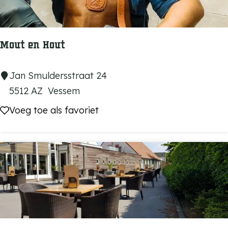
e
p
a
Mout en Hout
r
k
M
Jan Smuldersstraat 24
T
o
5512 AZ
Vessem
e
u
Voeg toe als favoriet
Voeg toe als favoriet
r
t
S
e
p
n
e
H
g
o
e
u
l
t
t