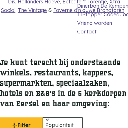
Dis
,
Hollanders Hoeve
,
Eetcafe ’t Torentje
,
Xtra
Dinerbon De Kempe
Social
,
The Vintage
&
Taverne d’n ouwe Brandtoren
TIPtopper Cadeaub
Vriend worden
Contact
Je kunt terecht bij onderstaande
winkels, restaurants, kappers,
supermarkten, speciaalzaken,
hotels en B&B's in de 6 kerkdorpen
van Eersel en haar omgeving:
W
S
Filter