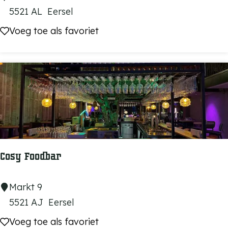
t
u
5521 AL
Eersel
n
Voeg toe als favoriet
Voeg toe als favoriet
c
h
&
M
o
r
e
Cosy Foodbar
C
Markt 9
o
5521 AJ
Eersel
s
Voeg toe als favoriet
Voeg toe als favoriet