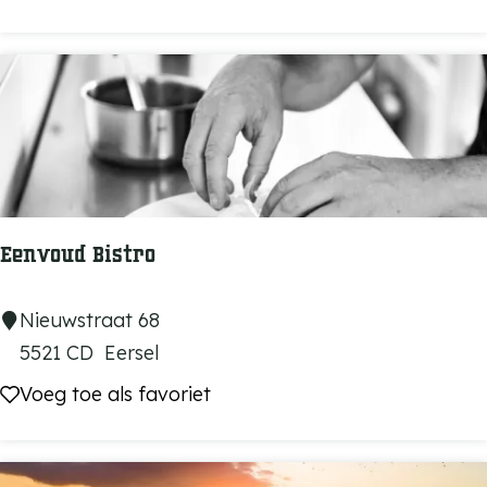
y
F
o
o
d
b
a
r
Eenvoud Bistro
E
Nieuwstraat 68
e
5521 CD
Eersel
n
Voeg toe als favoriet
Voeg toe als favoriet
v
o
u