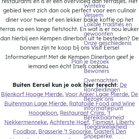
restaurants en is er een overvloed aan terrasjes. Het
Wintelre
gebied leent zich dan ook perfect voor een culinair
Vessem
diner voor twee of een lekker bakje koffie op het
Lokale tradities en
terras na een lange fietstocht. En wat is er nou leuker
gewoonten
dan hierbij een Kempen dinerbon uit te besteden? De
Onze geschiedenis
bonnen zijn te koop bij ons Visit Eersel
Informatiepunt! Met de Kempen Dinerbon geef je
Plan je bezoek
iemand
een écht Irsels cadeau.
Bewoners
Overnachten
Buiten Eersel kun je ook hier terecht:
De
Rondleidingen
Bijenkorf Hooge Mierde
,
Voor Anker Lage Mierde
,
De
Bezoek ons
Buitenman Lage Mierde
,
Ratatoille Food and Wine
informatiepunt
Hoogeloon
,
Restaurant Crijns
,
’t
Bereikbaarheid
Nekkermenneke
,
Achterste Hoef
,
Tipmast
,
Liberty
Toegankelijkheid
Foodbar
,
Brasserie ’t Spoorke
,
Gasterij Den
Snoeperke