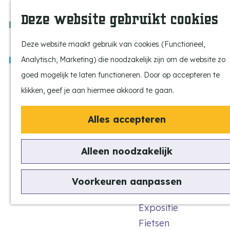
Ontdek onze parels
F
Z
K
Deze website gebruikt cookies
Laat je inspireren
a
o
a
M
Op pad met de kids
v
e
a
e
Deze website maakt gebruik van cookies (Functioneel,
Stijlvol genieten
o
k
r
n
Analytisch, Marketing) die noodzakelijk zijn om de website zo
Actief beleven
r
e
t
u
G
goed mogelijk te laten functioneren. Door op accepteren te
Ervaar het échte
i
n
a
klikken, geef je aan hiermee akkoord te gaan.
dorpsgevoel
e
n
Natuurgebieden
t
Alles accepteren
a
Uitkijktorens
e
a
n
Alleen noodzakelijk
Kempen Dinerbon
r
Vind je activiteit
d
Uitagenda
Voorkeuren aanpassen
e
Tentoonstellingen &
Dè is pas écht genieten!
h
Expositie
o
Fietsen