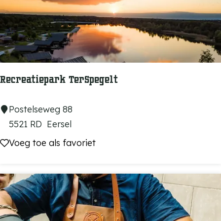
d
B
i
s
t
Recreatiepark TerSpegelt
r
o
R
Postelseweg 88
e
5521 RD
Eersel
c
Voeg toe als favoriet
Voeg toe als favoriet
r
e
a
t
i