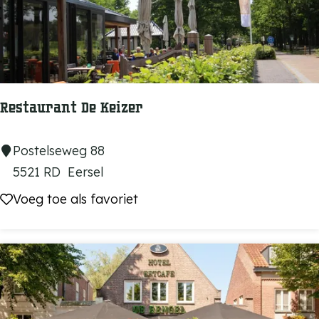
r
a
n
t
P
Restaurant De Keizer
r
o
R
Postelseweg 88
m
e
5521 RD
Eersel
e
s
Voeg toe als favoriet
Voeg toe als favoriet
s
t
s
a
a
u
r
a