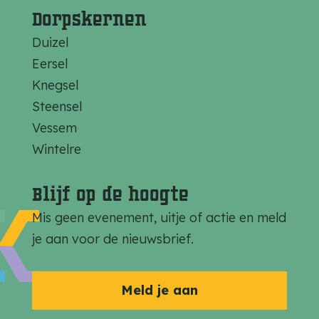
i
Dorpskernen
e
Duizel
F
Eersel
i
Knegsel
n
Steensel
c
Vessem
h
Wintelre
i
n
Blijf op de hoogte
E
e
Mis geen evenement, uitje of actie en meld
r
je aan voor de nieuwsbrief.
s
e
Meld je aan
l