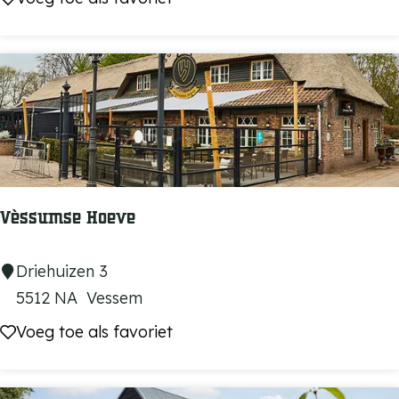
e
t
n
a
u
r
a
n
t
Y
Vèssumse Hoeve
A
Y
V
Driehuizen 3
A
è
5512 NA
Vessem
s
Voeg toe als favoriet
Voeg toe als favoriet
s
u