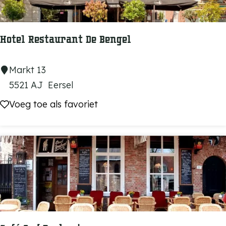
n
t
D
Hotel Restaurant De Bengel
e
K
H
Markt 13
e
o
5521 AJ
Eersel
i
t
Voeg toe als favoriet
Voeg toe als favoriet
z
e
e
l
r
R
e
s
t
a
u