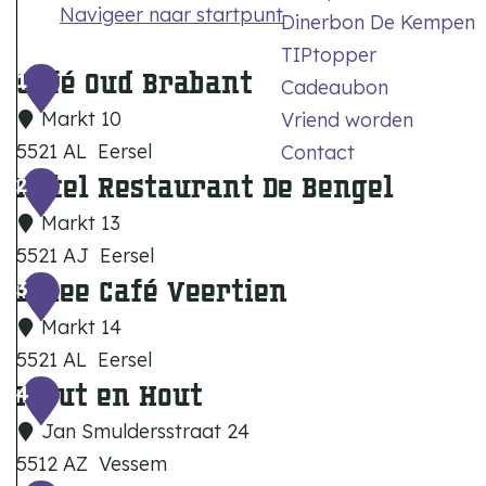
Navigeer naar startpunt
Dinerbon De Kempen
TIPtopper
Café Oud Brabant
1
Cadeaubon
Markt 10
Vriend worden
5521 AL
Eersel
Contact
Hotel Restaurant De Bengel
C
2
a
Markt 13
f
5521 AJ
Eersel
é
Dinee Café Veertien
H
3
O
o
Markt 14
u
t
5521 AL
Eersel
d
e
Mout en Hout
D
4
B
l
i
Jan Smuldersstraat 24
r
R
n
5512 AZ
Vessem
a
e