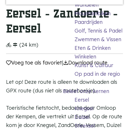
f
n
t
d
e
Wandelen
a
é
e
e
r
Eersel - Zandoerle -
K
Mountainbiken
g
O
e
l
e
e
u
Paardrijden
C
R
s
e
Eersel
m
d
a
e
s
Golf, Tennis & Padel
p
B
f
s
e
Zwemmen & Vissen
r
é
t
(24 km)
n
Eten & Drinken
a
V
a
b
Winkelen
e
u
Voeg toe als favoriet
Voeg toe als favoriet
|
Download route
a
e
r
Kunst & Cultuur
n
r
a
Op pad in de regio
t
t
n
Let op! Deze route is alleen te downloaden als
i
t
GPX route (dus niet als routeboekje).
Beleef onze kernen
e
D
n
e
Eersel
B
Toeristische fietstocht, bedacht door Omloop
Knegsel
e
der Kempen, die vertrekt uit Eersel. Op de route
Duizel
n
kom je door Knegsel, ZandOerle, Vessem, Duizel
Steensel
g