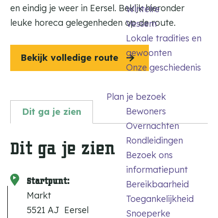
e
en eindig je weer in Eersel. Bekijk hieronder
Wintelre
l
leuke horeca gelegenheden op de route.
Vessem
Lokale tradities en
gewoonten
Bekijk volledige route
Onze geschiedenis
Plan je bezoek
Bewoners
Dit ga je zien
Overnachten
Rondleidingen
Dit ga je zien
Bezoek ons
informatiepunt
Startpunt:
Bereikbaarheid
Markt
Toegankelijkheid
5521 AJ
Eersel
Snoeperke