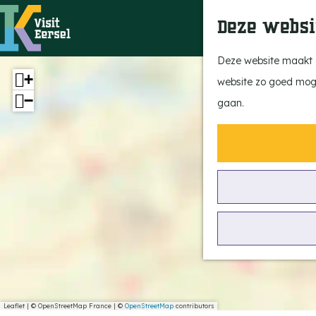
Deze websi
G
Deze website maakt g
+
a
website zo goed mogel
−
n
gaan.
a
a
r
d
e
h
o
m
e
Leaflet
|
© OpenStreetMap France | ©
OpenStreetMap
contributors
p