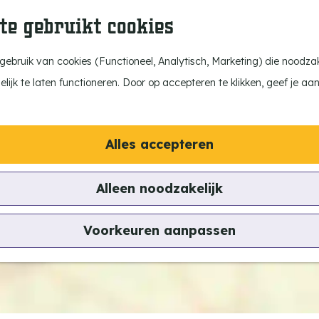
te gebruikt cookies
ebruik van cookies (Functioneel, Analytisch, Marketing) die noodzake
ijk te laten functioneren. Door op accepteren te klikken, geef je aa
a
d
d
r
Alles accepteren
e
s
Alleen noodzakelijk
s
Voorkeuren aanpassen