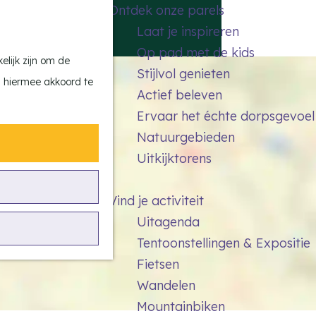
Ontdek onze parels
F
Z
K
Laat je inspireren
a
o
a
M
Op pad met de kids
v
e
a
e
lijk zijn om de
Stijlvol genieten
o
k
r
n
n hiermee akkoord te
Actief beleven
r
e
t
u
Ervaar het échte dorpsgevoel
i
n
Natuurgebieden
e
Uitkijktorens
t
e
Vind je activiteit
n
Uitagenda
Tentoonstellingen & Expositie
Fietsen
Wandelen
Mountainbiken