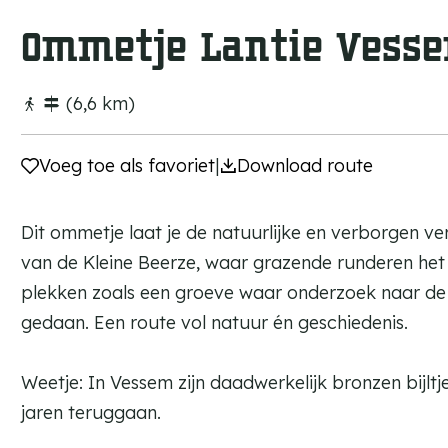
a
Ommetje Lantie Vess
g
e
(6,6 km)
Voeg toe als favoriet
Voeg toe als favoriet
|
Download route
Dit ommetje laat je de natuurlijke en verborgen 
van de Kleine Beerze, waar grazende runderen he
plekken zoals een groeve waar onderzoek naar de ij
gedaan. Een route vol natuur én geschiedenis.
Weetje: In Vessem zijn daadwerkelijk bronzen bijl
jaren teruggaan.