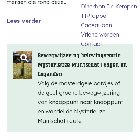
mensen die rond deze…
Dinerbon De Kempen
TIPtopper
Lees verder
Cadeaubon
Vriend worden
Contact
Bewegwijzering belevingsroute
O
Mysterieuze Muntschat | Sagen en
p
Legenden
e
Volg de mosterdgele bordjes of
n
de geel-groene bewegwijzering
p
van knooppunt naar knooppunt
en wandel de Mysterieuze
o
Muntschat route.
p
u