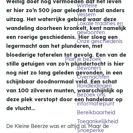
Weinig doet nog vermoeden dat het leven
t
Wintelre
er hier zo’n 500 jaar geleden totaal anders
e
Vessem
r
uitzag. Het waterrijke gebied waar deze
Lokale tradities en
wandeling doorheen kronkelt, kent namelijk
gewoonten
een roerige geschiedenis. Hier sloeg een
Onze geschiedenis
legermacht aan het plunderen, met
bloederige taferelen tot gevolg. Een van de
Plan je bezoek
stille getuigen van zo’n plundertocht is hier
Bewoners
nog niet zo lang geleden gevonden, in een
Overnachten
schijnbaar doodnormaal veld. Een schat
Rondleidingen
van 100 zilveren munten, waarschijnlijk op
Bezoek ons
deze plek verstopt door een handelaar op
informatiepunt
de vlucht…
Bereikbaarheid
Toegankelijkheid
De Kleine Beerze was er altijd al. Maar de
Snoeperke