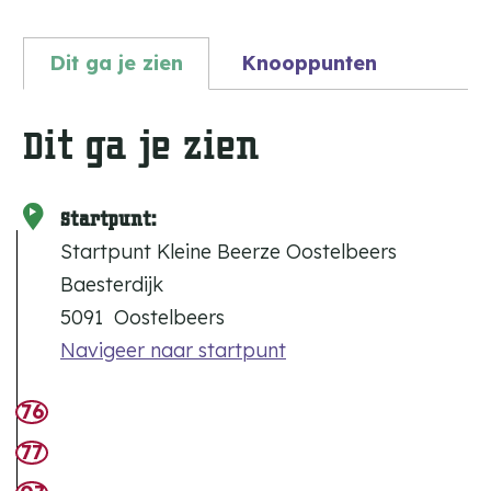
p
m
Dit ga je zien
Knooppunten
e
Dit ga je zien
t
v
e
Startpunt:
Startpunt Kleine Beerze Oostelbeers
r
Baesterdijk
g
5091
Oostelbeers
r
Navigeer naar startpunt
o
76
t
77
e