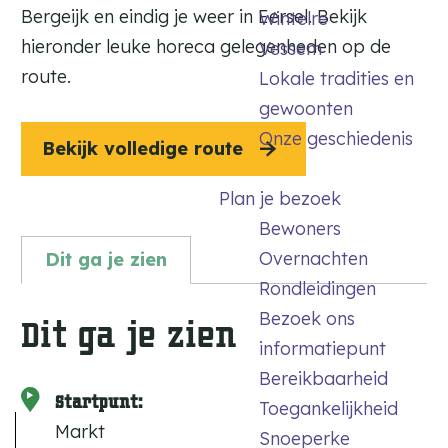
Bergeijk en eindig je weer in Eersel. Bekijk
Wintelre
hieronder leuke horeca gelegenheden op de
Vessem
route.
Lokale tradities en
gewoonten
Onze geschiedenis
Bekijk volledige route
Plan je bezoek
Bewoners
Overnachten
Dit ga je zien
Rondleidingen
Bezoek ons
Dit ga je zien
informatiepunt
Bereikbaarheid
Startpunt:
Toegankelijkheid
Markt
Snoeperke