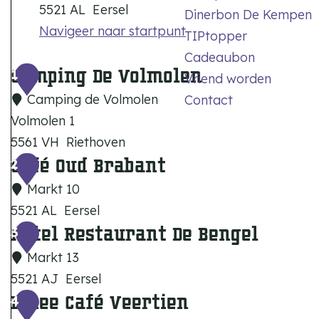
5521 AL
Eersel
Dinerbon De Kempen
Navigeer naar startpunt
TIPtopper
Cadeaubon
Camping De Volmolen
1
Vriend worden
Camping de Volmolen
Contact
Volmolen 1
5561 VH
Riethoven
Café Oud Brabant
C
2
a
Markt 10
m
5521 AL
Eersel
p
Hotel Restaurant De Bengel
C
3
i
a
Markt 13
n
f
5521 AJ
Eersel
g
é
Dinee Café Veertien
H
4
D
O