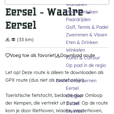
e
u
Wandelen
a
a
e
e
r
Eersel - Waalre -
Mountainbiken
n
n
r
g
a
t
t
n
Paardrijden
e
Eersel
i
t
Golf, Tennis & Padel
e
D
Zwemmen & Vissen
n
e
(33 km)
Eten & Drinken
B
e
Winkelen
Voeg toe als favoriet
Voeg toe als favoriet
|
Download route
n
Kunst & Cultuur
g
Op pad in de regio
e
Let op! Deze route is alleen te downloaden als
l
GPX route (dus niet als routeboekje).
Beleef onze kernen
Eersel
Toeristische fietstocht, bedacht door Omloop
Knegsel
der Kempen, die vertrekt uit Eersel. Op de route
Duizel
kom je door Riethoven, Waalre, Westerhoven,
Steensel