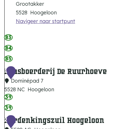
Grootakker
5528
Hoogeloon
Navigeer naar startpunt
83
84
85
Kaasboerderij De Ruurhoeve
1
Dominépad 7
5528 NC
Hoogeloon
39
K
a
39
a
Herdenkingszuil Hoogeloon
2
s