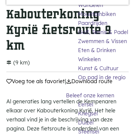
s
a
t
o
g
e
Wandelen
a
_
z
Kabouterkoning
e
e
b
Mountainbiken
g
u
i
r
l
k
Paardrijden
i
e
d
Kyrië fietsroute 9
o
e
l
Golf, Tennis & Padel
e
o
H
r
n
Zwemmen & Vissen
km
o
i
Eten & Drinken
o
j
Winkelen
g
D
(9 km)
e
Kunst & Cultuur
e
l
R
Op pad in de regio
Voeg toe als favoriet
Voeg toe als favoriet
|
Download route
o
u
o
u
Beleef onze kernen
n
r
Al generaties lang vertellen de Kempenaren
Eersel
h
elkaar over Kabouterkoning Kyrië. Het hele
o
Knegsel
e
verhaal vind je in de beschrijving van deze
Duizel
v
pagina. Deze fietsroute is onderdeel van een
Steensel
e