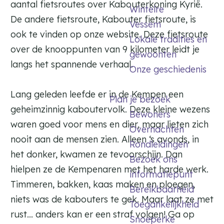
aantal fietsroutes over Kabouterkoning Kyrië.
Wintelre
De andere fietsroute, Kabouter fietsroute, is
Vessem
ook te vinden op onze website. Deze fietsroute
Lokale tradities en
over de knooppunten van 9 kilometer leidt je
gewoonten
langs het spannende verhaal.
Onze geschiedenis
Lang geleden leefde er in de Kempen een
Plan je bezoek
geheimzinnig kaboutervolk. Deze kleine wezens
Bewoners
waren goed voor mens en dier, maar lieten zich
Overnachten
nooit aan de mensen zien. Alleen ‘s avonds, in
Rondleidingen
het donker, kwamen ze tevoorschijn. Dan
Bezoek ons
hielpen ze de Kempenaren met het harde werk.
informatiepunt
Timmeren, bakken, kaas maken en ploegen,
Bereikbaarheid
niets was de kabouters te gek. Maar laat ze met
Toegankelijkheid
rust... anders kan er een straf volgen! Ga op
Snoeperke