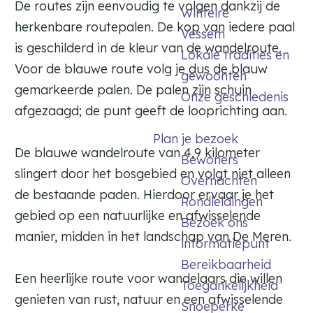
De routes zijn eenvoudig te volgen dankzij de
Wintelre
herkenbare routepalen. De kop van iedere paal
Vessem
is geschilderd in de kleur van de wandelroute.
Lokale tradities en
Voor de blauwe route volg je dus de blauw
gewoonten
gemarkeerde palen. De palen zijn schuin
Onze geschiedenis
afgezaagd; de punt geeft de looprichting aan.
Plan je bezoek
De blauwe wandelroute van 4,9 kilometer
Bewoners
slingert door het bosgebied en volgt niet alleen
Overnachten
de bestaande paden. Hierdoor ervaar je het
Rondleidingen
gebied op een natuurlijke en afwisselende
Bezoek ons
manier, midden in het landschap van De Meren.
informatiepunt
Bereikbaarheid
Een heerlijke route voor wandelaars die willen
Toegankelijkheid
genieten van rust, natuur en een afwisselende
Snoeperke