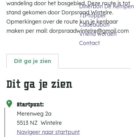
wandeling door het bosgebied. Deze route is tot
Dinerbon De Kempen
stand gekomen door Dorpsraad Wintelre.
TIPtopper
Opmerkingen over de route kun je kenbaar
Cadeaubon
maken per mail: dorpsraadwintelre@gmail.com
Vriend worden
Contact
Dit ga je zien
Dit ga je zien
Startpunt:
Merenweg 2a
5513 NZ
Wintelre
Navigeer naar startpunt