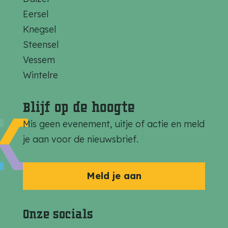
z
z
z
Eersel
e
e
e
Knegsel
p
p
p
Steensel
a
a
a
Vessem
g
g
g
Wintelre
i
i
i
n
n
n
Blijf op de hoogte
a
a
a
Mis geen evenement, uitje of actie en meld
o
o
o
je aan voor de nieuwsbrief.
p
p
p
F
e
W
a
-
h
Meld je aan
c
m
a
e
a
t
Onze socials
b
i
s