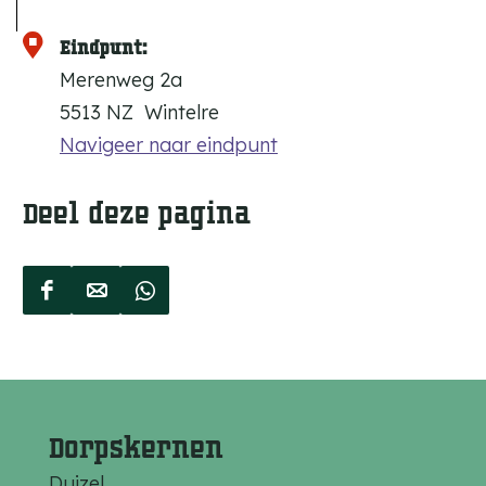
Eindpunt:
Merenweg 2a
5513 NZ
Wintelre
Navigeer naar eindpunt
Deel deze pagina
D
D
D
e
e
e
e
e
e
l
l
l
d
d
d
Dorpskernen
e
e
e
Duizel