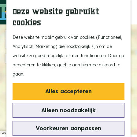
Ontdek onze parels
F
Z
K
Deze website gebruikt
Laat je inspireren
a
o
a
M
cookies
Op pad met de kids
v
e
a
e
G
Stijlvol genieten
o
k
r
n
a
+
Deze website maakt gebruik van cookies (Functioneel,
Actief beleven
r
e
t
u
n
−
Analytisch, Marketing) die noodzakelijk zijn om de
Ervaar het échte
i
n
a
website zo goed mogelijk te laten functioneren. Door op
dorpsgevoel
e
a
accepteren te klikken, geef je aan hiermee akkoord te
Natuurgebieden
t
r
a
gaan.
Uitkijktorens
e
d
d
d
n
e
Alles accepteren
r
Vind je activiteit
h
e
Uitagenda
o
s
Alleen noodzakelijk
Tentoonstellingen &
m
s
Expositie
e
Voorkeuren aanpassen
Fietsen
p
Leaflet
|
© OpenStreetMap France | ©
OpenStreetMap
contributors