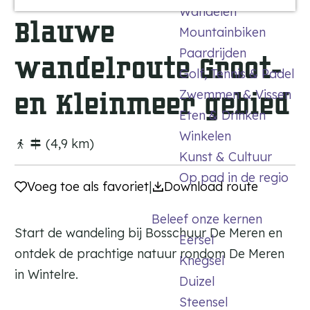
Wandelen
a
Blauwe
Mountainbiken
g
Paardrijden
e
wandelroute Groot-
Golf, Tennis & Padel
Zwemmen & Vissen
en Kleinmeer gebied
Eten & Drinken
Winkelen
(4,9 km)
Kunst & Cultuur
Op pad in de regio
Voeg toe als favoriet
Voeg toe als favoriet
|
Download route
Beleef onze kernen
Start de wandeling bij Bosschuur De Meren en
Eersel
ontdek de prachtige natuur rondom De Meren
Knegsel
in Wintelre.
Duizel
Steensel