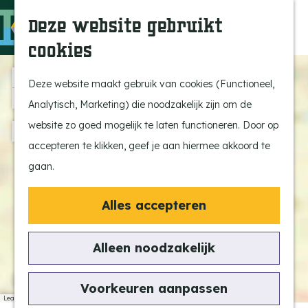
Ontdek onze parels
F
Z
K
Deze website gebruikt
Laat je inspireren
a
o
a
M
cookies
Op pad met de kids
v
e
a
e
G
Stijlvol genieten
o
k
r
n
a
+
Deze website maakt gebruik van cookies (Functioneel,
Actief beleven
r
e
t
u
n
−
Analytisch, Marketing) die noodzakelijk zijn om de
Ervaar het échte
i
n
a
website zo goed mogelijk te laten functioneren. Door op
a
dorpsgevoel
e
a
d
accepteren te klikken, geef je aan hiermee akkoord te
Natuurgebieden
t
r
d
gaan.
Uitkijktorens
e
d
r
e
n
e
Alles accepteren
s
Vind je activiteit
h
s
Uitagenda
o
Alleen noodzakelijk
Tentoonstellingen &
m
Expositie
e
Voorkeuren aanpassen
Fietsen
p
Leaflet
|
© OpenStreetMap France | ©
OpenStreetMap
contributors