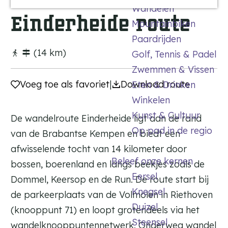
Wandelen
a
Einderheide route
Mountainbiken
g
Paardrijden
e
(14 km)
Golf, Tennis & Padel
Zwemmen & Vissen
Voeg toe als favoriet
Voeg toe als favoriet
|
Download route
Eten & Drinken
Winkelen
Kunst & Cultuur
De wandelroute Einderheide ligt aan de rand
Op pad in de regio
van de Brabantse Kempen en biedt een
afwisselende tocht van 14 kilometer door
Beleef onze kernen
bossen, boerenland en langs beekjes zoals de
Eersel
Dommel, Keersop en de Run. De route start bij
Knegsel
de parkeerplaats van de Volmolen in Riethoven
Duizel
(knooppunt 71) en loopt grotendeels via het
Steensel
wandelknooppuntennetwerk. Onderweg wandel