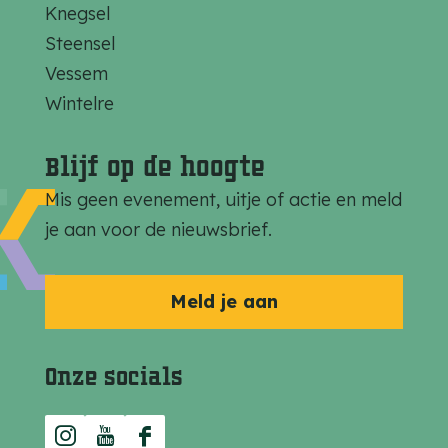
Knegsel
p
p
p
Steensel
a
a
a
Vessem
g
g
g
Wintelre
i
i
i
n
n
n
Blijf op de hoogte
a
a
a
Mis geen evenement, uitje of actie en meld
o
o
o
je aan voor de nieuwsbrief.
p
p
p
F
e
W
a
-
h
Meld je aan
c
m
a
e
a
t
Onze socials
b
i
s
o
l
A