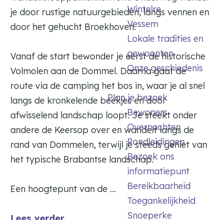
Wintelre
je door rustige natuurgebieden, langs vennen en
Vessem
door het gehucht Broekhoven.
Lokale tradities en
gewoonten
Vanaf de start bewonder je eerst de historische
Onze geschiedenis
Volmolen aan de Dommel. Daarna gaat de
route via de camping het bos in, waar je al snel
Plan je bezoek
langs de kronkelende beekjes en door
Bewoners
afwisselend landschap loopt. Je steekt onder
Overnachten
andere de Keersop over en wandelt langs de
Rondleidingen
rand van Dommelen, terwijl je steeds geniet van
Bezoek ons
het typische Brabantse landschap.
informatiepunt
Bereikbaarheid
Een hoogtepunt van de …
Toegankelijkheid
Snoeperke
Lees verder