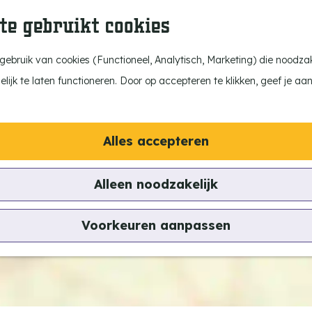
te gebruikt cookies
ebruik van cookies (Functioneel, Analytisch, Marketing) die noodzake
ijk te laten functioneren. Door op accepteren te klikken, geef je aa
Alles accepteren
a
Alleen noodzakelijk
d
d
Voorkeuren aanpassen
r
e
s
s