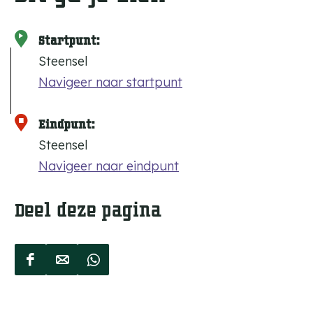
Startpunt:
Steensel
Navigeer naar startpunt
Eindpunt:
Steensel
Navigeer naar eindpunt
Deel deze pagina
D
D
D
e
e
e
e
e
e