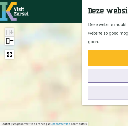
Deze websi
G
Deze website maakt g
+
a
website zo goed mogel
−
n
gaan.
a
a
r
d
e
h
o
m
e
Leaflet
|
© OpenStreetMap France | ©
OpenStreetMap
contributors
p