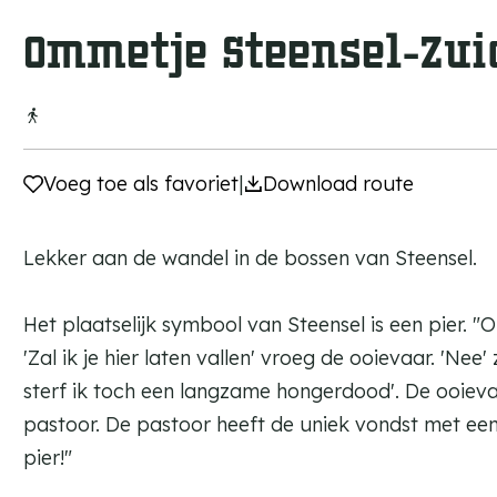
a
Ommetje Steensel-Zui
g
e
Voeg toe als favoriet
Voeg toe als favoriet
|
Download route
Lekker aan de wandel in de bossen van Steensel.
Het plaatselijk symbool van Steensel is een pier. "
'Zal ik je hier laten vallen' vroeg de ooievaar. 'Ne
sterf ik toch een langzame hongerdood'. De ooievaar
pastoor. De pastoor heeft de uniek vondst met een
pier!"