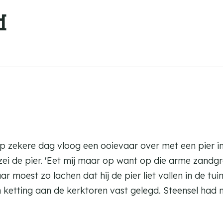
d
Op zekere dag vloog een ooievaar over met een pier in 
e' zei de pier. 'Eet mij maar op want op die arme zandg
 moest zo lachen dat hij de pier liet vallen in de tui
 ketting aan de kerktoren vast gelegd. Steensel had 