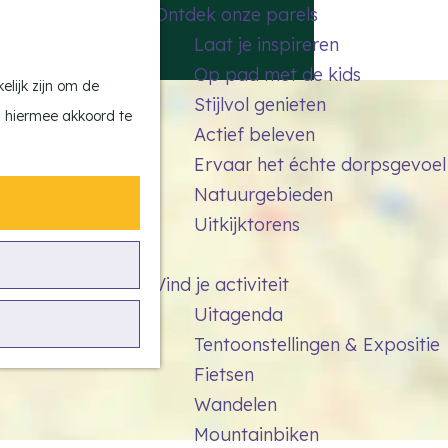
Ontdek onze parels
F
Z
K
Laat je inspireren
a
o
a
M
Op pad met de kids
v
e
a
e
lijk zijn om de
Stijlvol genieten
o
k
r
n
n hiermee akkoord te
Actief beleven
r
e
t
u
Ervaar het échte dorpsgevoel
i
n
Natuurgebieden
e
Uitkijktorens
t
e
Vind je activiteit
n
Uitagenda
Tentoonstellingen & Expositie
Fietsen
Wandelen
Mountainbiken