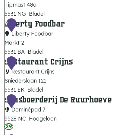
Tipmast 48a
n
b
5531 NG
Bladel
t
e
Liberty Foodbar
H
9
D
r
o
e
Liberty Foodbar
g
t
K
Markt 2
e
e
5531 BA
Bladel
l
i
Restaurant Crijns
L
1
D
z
i
0
Restaurant Crijns
e
e
b
Sniederslaan 121
T
r
e
5531 EK
Bladel
i
r
Kaasboerderij De Ruurhoeve
R
1
p
t
e
1
Dominépad 7
m
y
s
5528 NC
Hoogeloon
a
F
t
29
K
s
o
a