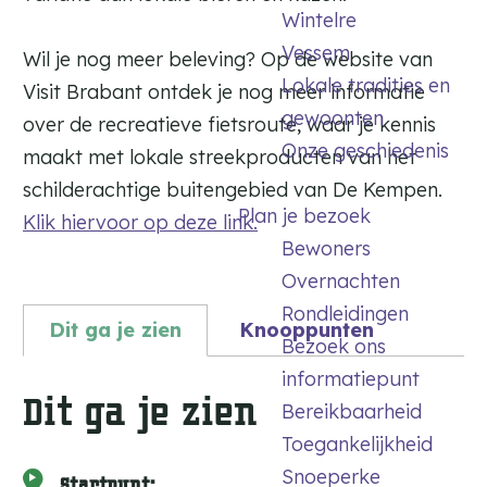
Wintelre
Vessem
Wil je nog meer beleving? Op de website van
Lokale tradities en
Visit Brabant ontdek je nog meer informatie
gewoonten
over de recreatieve fietsroute, waar je kennis
Onze geschiedenis
maakt met lokale streekproducten van het
schilderachtige buitengebied van De Kempen.
Plan je bezoek
Klik hiervoor op deze link.
Bewoners
Overnachten
Rondleidingen
Dit ga je zien
Knooppunten
Bezoek ons
informatiepunt
Dit ga je zien
Bereikbaarheid
Toegankelijkheid
Snoeperke
Startpunt: