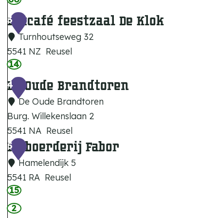
r
i
Eetcafé feestzaal De Klok
t
3
e
Turnhoutseweg 32
n
5541 NZ
Reusel
m
14
E
a
e
De Oude Brandtoren
4
n
t
De Oude Brandtoren
c
Burg. Willekenslaan 2
a
5541 NA
Reusel
f
IJsboerderij Fabor
D
5
é
e
Hamelendijk 5
f
O
5541 RA
Reusel
e
u
15
I
e
d
J
2
s
e