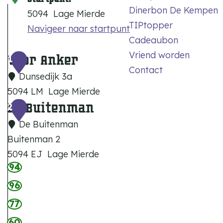
Dinerbon De Kempen
5094
Lage Mierde
TIPtopper
Navigeer naar startpunt
Cadeaubon
Vriend worden
Voor Anker
1
Contact
Dunsedijk 3a
5094 LM
Lage Mierde
De Buitenman
V
2
o
De Buitenman
o
Buitenman 2
r
5094 EJ
Lage Mierde
A
94
D
n
e
96
k
B
77
e
u
60