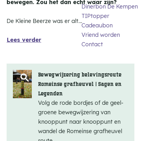
bewegen. Zou het dan echt waar zijn?
Dinerbon De Kempen
TIPtopper
De Kleine Beerze was er alt…
Cadeaubon
Vriend worden
Lees verder
Contact
Bewegwijzering belevingsroute
O
Romeinse grafheuvel | Sagen en
p
Legenden
e
Volg de rode bordjes of de geel-
n
groene bewegwijzering van
p
knooppunt naar knooppunt en
wandel de Romeinse grafheuvel
o
route.