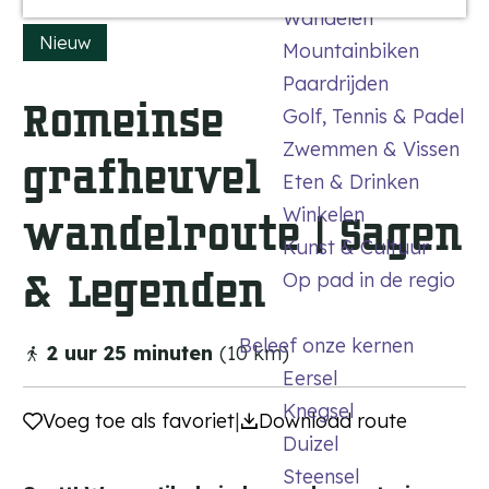
/
a
Wandelen
n
a
R
Nieuw
g
Mountainbiken
o
g
K
m
Paardrijden
e
y
Romeinse
e
Golf, Tennis & Padel
r
i
Zwemmen & Vissen
i
n
grafheuvel
ë
Eten & Drinken
s
e
Winkelen
wandelroute | Sagen
g
Kunst & Cultuur
r
& Legenden
Op pad in de regio
a
f
h
Beleef onze kernen
2 uur 25 minuten
(10 km)
e
Eersel
u
Knegsel
Voeg toe als favoriet
Voeg toe als favoriet
v
|
Download route
Duizel
e
l
Steensel