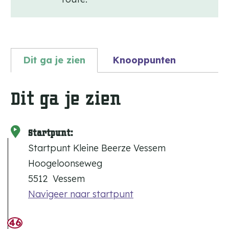
p
u
p
m
Dit ga je zien
Knooppunten
e
Dit ga je zien
t
v
e
Startpunt:
Startpunt Kleine Beerze Vessem
r
Hoogeloonseweg
g
5512
Vessem
r
Navigeer naar startpunt
o
46
t