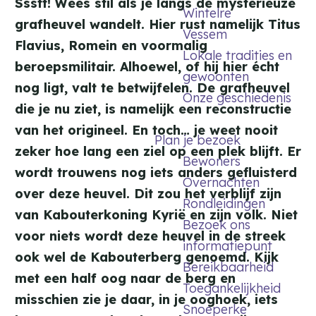
Ssstt! Wees stil als je langs de mysterieuze
Wintelre
grafheuvel wandelt. Hier rust namelijk
Titus
Vessem
Flavius, Romein en voormalig
Lokale tradities en
beroepsmilitair. Alhoewel, of hij hier écht
gewoonten
nog ligt, valt te betwijfelen. De grafheuvel
Onze geschiedenis
die je nu ziet, is namelijk een reconstructie
van het origineel. En toch… je weet nooit
Plan je bezoek
zeker hoe lang een ziel op een plek blijft. Er
Bewoners
wordt trouwens nog iets anders gefluisterd
Overnachten
over deze heuvel. Dit zou het verblijf zijn
Rondleidingen
van Kabouterkoning Kyrië en zijn volk. Niet
Bezoek ons
voor niets wordt deze heuvel in de streek
informatiepunt
ook wel de Kabouterberg genoemd. Kijk
Bereikbaarheid
met een half oog naar de berg en
Toegankelijkheid
misschien zie je daar, in je ooghoek, iets
Snoeperke