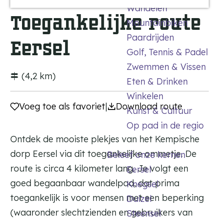
i
a
a
s
Wandelen
a
n
l
l
Toegankelijke route
e
t
k
k
Mountainbiken
g
_
u
w
Paardrijden
e
Eersel
m
a
l
Golf, Tennis & Padel
k
Zwemmen & Vissen
(4,2 km)
Eten & Drinken
Winkelen
Voeg toe als favoriet
Voeg toe als favoriet
|
Download route
Kunst & Cultuur
Op pad in de regio
Ontdek de mooiste plekjes van het Kempische
dorp Eersel via dit toegankelijke ommetje. De
Beleef onze kernen
route is circa 4 kilometer lang. Je volgt een
Eersel
goed begaanbaar wandelpad, dat prima
Knegsel
toegankelijk is voor mensen met een beperking
Duizel
(waaronder slechtzienden en gebruikers van
Steensel