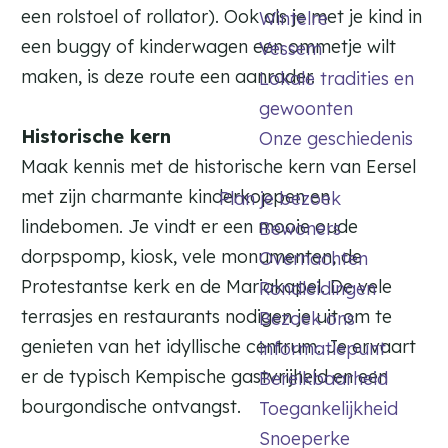
een rolstoel of rollator). Ook als je met je kind in
Wintelre
een buggy of kinderwagen een ommetje wilt
Vessem
maken, is deze route een aanrader.
Lokale tradities en
gewoonten
Historische kern
Onze geschiedenis
Maak kennis met de historische kern van Eersel
met zijn charmante kinderkoppen en
Plan je bezoek
lindebomen. Je vindt er een mooie oude
Bewoners
dorpspomp, kiosk, vele monumenten, de
Overnachten
Protestantse kerk en de Mariakapel. De vele
Rondleidingen
terrasjes en restaurants nodigen je uit om te
Bezoek ons
genieten van het idyllische centrum. Je ervaart
informatiepunt
er de typisch Kempische gastvrijheid en een
Bereikbaarheid
bourgondische ontvangst.
Toegankelijkheid
Snoeperke