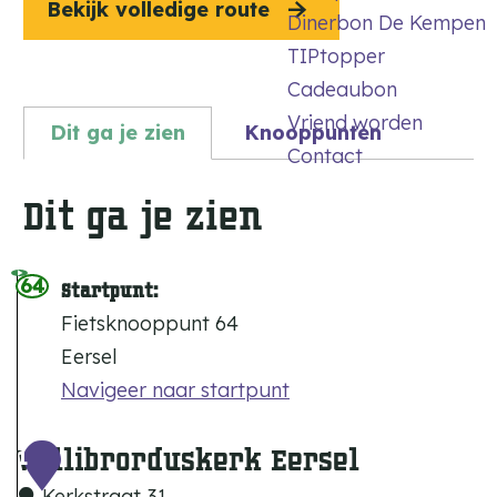
Bekijk volledige route
Dinerbon De Kempen
TIPtopper
Cadeaubon
Vriend worden
Dit ga je zien
Knooppunten
Contact
Dit ga je zien
64
Startpunt:
Fietsknooppunt 64
Eersel
Navigeer naar startpunt
Willibrorduskerk Eersel
1
Kerkstraat 31