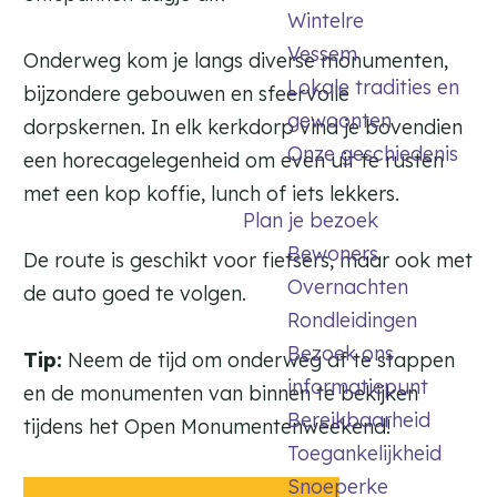
e
Wintelre
g
Vessem
Onderweg kom je langs diverse monumenten,
s
Lokale tradities en
bijzondere gebouwen en sfeervolle
e
gewoonten
l
dorpskernen. In elk kerkdorp vind je bovendien
Onze geschiedenis
een horecagelegenheid om even uit te rusten
met een kop koffie, lunch of iets lekkers.
Plan je bezoek
Bewoners
De route is geschikt voor fietsers, maar ook met
Overnachten
de auto goed te volgen.
Rondleidingen
Bezoek ons
Tip:
Neem de tijd om onderweg af te stappen
informatiepunt
en de monumenten van binnen te bekijken
Bereikbaarheid
tijdens het Open Monumentenweekend!
Toegankelijkheid
Snoeperke