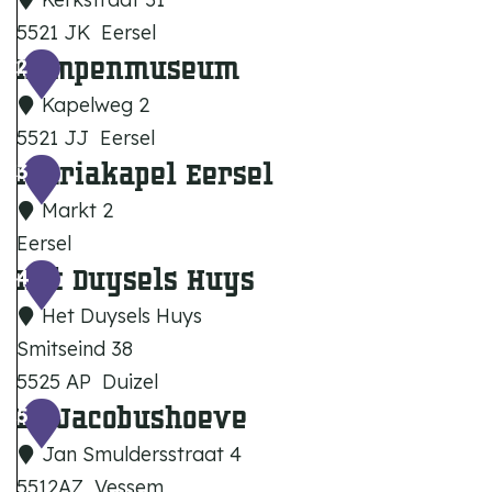
5521 JK
Eersel
Kempenmuseum
W
2
i
Kapelweg 2
l
5521 JJ
Eersel
l
Mariakapel Eersel
K
3
i
e
Markt 2
b
m
Eersel
r
p
Het Duysels Huys
M
4
o
e
a
Het Duysels Huys
r
n
r
Smitseind 38
d
m
i
5525 AP
Duizel
u
u
a
De Jacobushoeve
H
5
s
s
k
e
Jan Smuldersstraat 4
k
e
a
t
5512AZ
Vessem