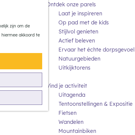
Ontdek onze parels
F
Z
K
Laat je inspireren
a
o
a
M
Op pad met de kids
v
e
a
e
lijk zijn om de
Stijlvol genieten
o
k
r
n
n hiermee akkoord te
Actief beleven
r
e
t
u
Ervaar het échte dorpsgevoel
i
n
Natuurgebieden
e
Uitkijktorens
t
e
Vind je activiteit
n
Uitagenda
Tentoonstellingen & Expositie
Fietsen
Wandelen
Mountainbiken