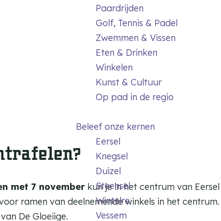
Paardrijden
Golf, Tennis & Padel
Zwemmen & Vissen
Eten & Drinken
Winkelen
Kunst & Cultuur
Op pad in de regio
Beleef onze kernen
Eersel
ontrafelen?
Knegsel
Duizel
Steensel
 en met 7 november
kun je in het centrum van Eersel
Wintelre
 voor ramen van deelnemende winkels in het centrum.
Vessem
 van De Gloeiige.