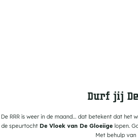
m
e
p
a
g
e
Durf jij D
De RRR is weer in de maand... dat betekent dat het 
de speurtocht
De Vloek van De Gloeiige
lopen. Ga
Met behulp van h