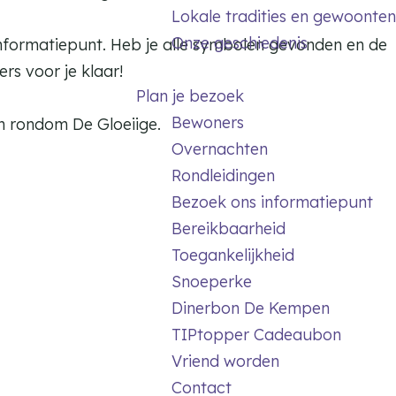
Lokale tradities en gewoonten
Onze geschiedenis
Informatiepunt. Heb je alle symbolen gevonden en de
ers voor je klaar!
Plan je bezoek
Bewoners
en rondom De Gloeiige.
Overnachten
Rondleidingen
Bezoek ons informatiepunt
Bereikbaarheid
Toegankelijkheid
Snoeperke
Dinerbon De Kempen
TIPtopper Cadeaubon
Vriend worden
Contact