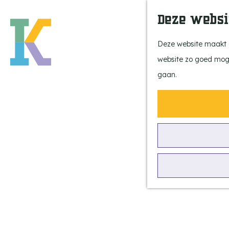
Deze websi
Deze website maakt g
website zo goed mogel
G
gaan.
a
n
a
a
Halloween in
r
Eersel
d
e
h
Griezelen in het centrum
o