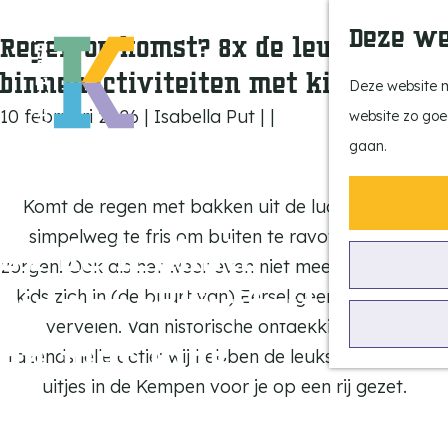
Deze we
Regen op komst? 8x de leukste
binnenactiviteiten met kinderen
Deze website m
10 februari 2026
|
Isabella Put
|
|
website zo goe
G
gaan.
a
Komt de regen met bakken uit de lucht of is het
n
simpelweg te fris om buiten te ravotten? Geen
a
8x de leukste
zorgen! Ook als het weer even niet meezit, hoeven de
a
binnenactiviteit
kids zich in (de buurt van) Eersel geen moment te
r
vervelen. Van historische ontdekkingen tot
d
en met kids
razendsnelle actie: wij hebben de leukste overdekte
e
uitjes in de Kempen voor je op een rij gezet.
h
o
In de gemeente Eersel!