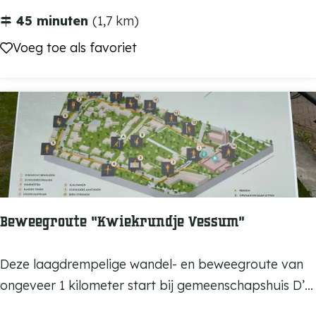
u
45 minuten
(1,7 km)
m
Voeg toe als favoriet
Voeg toe als favoriet
e
n
t
e
n
w
a
n
Beweegroute “Kwiekrundje Vessum”
d
e
B
Deze laagdrempelige wandel- en beweegroute van
l
e
ongeveer 1 kilometer start bij gemeenschapshuis D’...
i
w