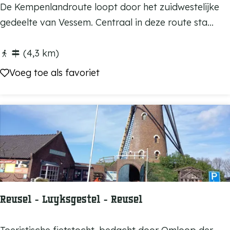
K
De Kempenlandroute loopt door het zuidwestelijke
r
e
gedeelte van Vessem. Centraal in deze route sta...
i
m
ë
p
(4,3 km)
A
e
Voeg toe als favoriet
Voeg toe als favoriet
v
n
o
l
n
a
t
n
u
d
r
r
e
o
n
u
p
Reusel - Luyksgestel - Reusel
t
a
e
d
R