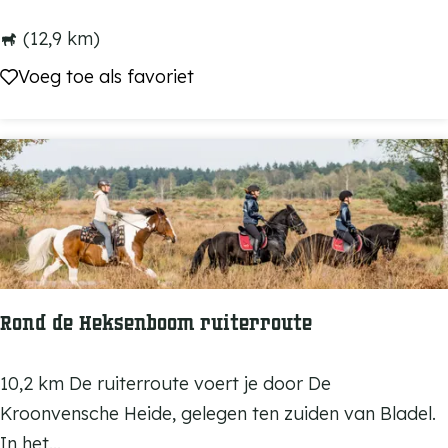
r
s
t
(12,9 km)
-
i
Voeg toe als favoriet
Voeg toe als favoriet
E
e
e
r
r
h
s
e
e
i
l
d
e
r
Rond de Heksenboom ruiterroute
u
i
R
10,2 km De ruiterroute voert je door De
t
o
Kroonvensche Heide, gelegen ten zuiden van Bladel.
e
n
In het...