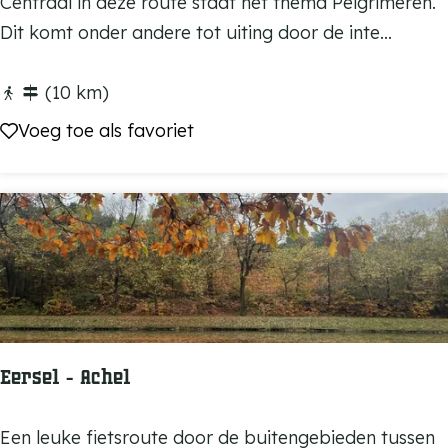
P
Centraal in deze route staat het thema Pelgrimeren.
a
e
Dit komt onder andere tot uiting door de inte...
f
l
g
(10 km)
r
Voeg toe als favoriet
Voeg toe als favoriet
i
m
s
r
o
u
t
e
Eersel - Achel
E
Een leuke fietsroute door de buitengebieden tussen