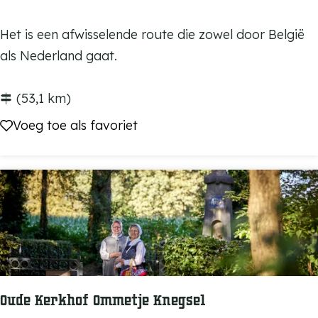
n
e
g
|
S
Het is een afwisselende route die zowel door België
C
S
t
als Nederland gaat.
a
a
a
r
g
r
(53,1 km)
t
e
t
Voeg toe als favoriet
Voeg toe als favoriet
i
n
b
e
&
i
r
L
j
h
e
A
e
g
b
i
e
d
d
n
i
e
d
j
Oude Kerkhof Ommetje Knegsel
e
P