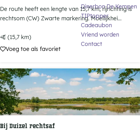
e
Dinerbon De Kempen
M
De route heeft een lengte van 15,7 km, rijrichting is
i
TIPtopper
d
T
rechtsom (CW) Zwarte markering. Moeilijkhei...
e
Cadeaubon
B
Vriend worden
r
(15,7 km)
Contact
o
Voeg toe als favoriet
Voeg toe als favoriet
u
t
e
R
e
u
s
e
Bij Duizel rechtsaf
l