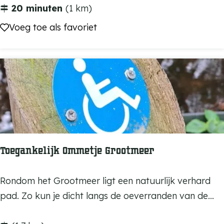
n
e
20 minuten
(1 km)
g
e
Voeg toe als favoriet
Voeg toe als favoriet
V
g
e
r
s
o
s
u
e
t
m
e
“
K
Toegankelijk Ommetje Grootmeer
w
i
T
Rondom het Grootmeer ligt een natuurlijk verhard
e
o
pad. Zo kun je dicht langs de oeverranden van de...
k
e
r