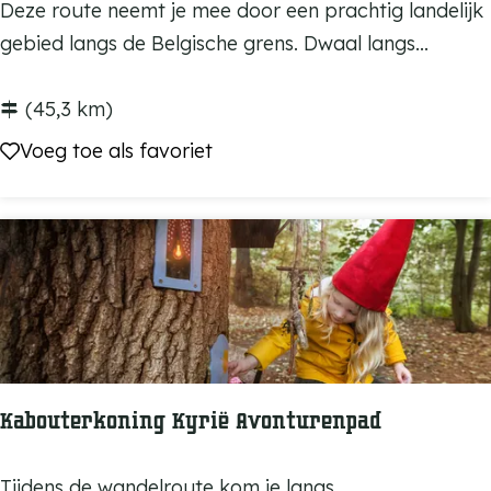
G
Deze route neemt je mee door een prachtig landelijk
r
gebied langs de Belgische grens. Dwaal langs...
e
n
(45,3 km)
z
Voeg toe als favoriet
Voeg toe als favoriet
e
l
o
o
s
g
e
n
Kabouterkoning Kyrië Avonturenpad
i
e
K
Tijdens de wandelroute kom je langs