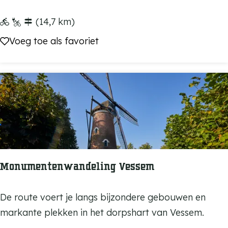
j
i
D
(14,7 km)
t
u
Voeg toe als favoriet
Voeg toe als favoriet
e
i
r
z
r
e
o
l
u
l
t
i
e
n
k
Monumentenwandeling Vessem
s
a
M
De route voert je langs bijzondere gebouwen en
f
o
markante plekken in het dorpshart van Vessem.
n