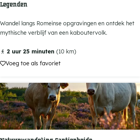
r
Legenden
-
s
R
e
R
Wandel langs Romeinse opgravingen en ontdek het
e
l
o
mythische verblijf van een kaboutervolk.
u
m
s
e
2 uur 25 minuten
(10 km)
e
i
Voeg toe als favoriet
Voeg toe als favoriet
l
n
s
e
g
r
a
f
h