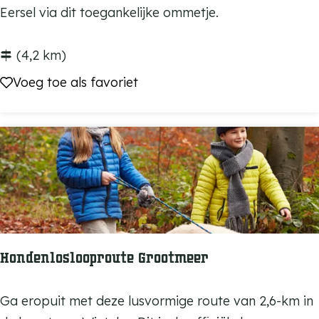
t
o
Eersel via dit toegankelijke ommetje.
e
e
l
g
(4,2 km)
-
a
Voeg toe als favoriet
Voeg toe als favoriet
R
n
e
k
u
e
s
l
e
i
l
j
k
e
Hondenloslooproute Grootmeer
r
o
H
Ga eropuit met deze lusvormige route van 2,6-km in
u