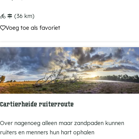
t
r
e
s
(36 km)
G
e
Voeg toe als favoriet
Voeg toe als favoriet
r
l
o
-
o
M
t
i
m
d
e
d
e
e
r
l
Cartierheide ruiterroute
b
e
C
Over nagenoeg alleen maar zandpaden kunnen
e
a
ruiters en menners hun hart ophalen
r