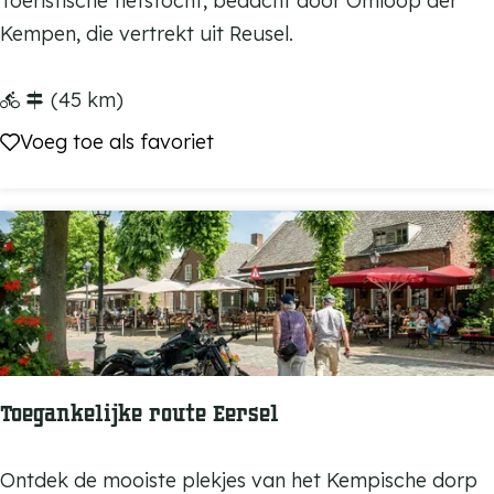
Toeristische fietstocht, bedacht door Omloop der
e
Kempen, die vertrekt uit Reusel.
u
s
(45 km)
e
Voeg toe als favoriet
Voeg toe als favoriet
l
-
L
u
y
k
s
g
Toegankelijke route Eersel
e
s
T
Ontdek de mooiste plekjes van het Kempische dorp