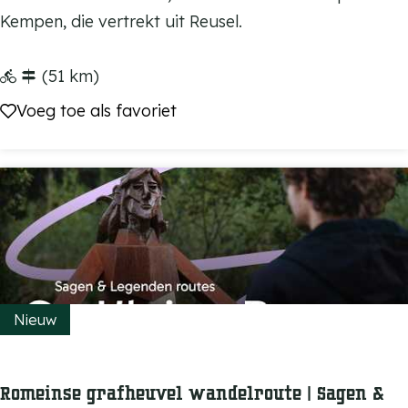
n
e
Kempen, die vertrekt uit Reusel.
e
u
L
s
(51 km)
i
e
Voeg toe als favoriet
Voeg toe als favoriet
n
l
t
-
-
V
E
e
t
l
a
d
p
h
p
o
Nieuw
e
v
E
e
e
Romeinse grafheuvel wandelroute | Sagen &
n