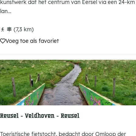
u
kunstwerk dat het centrum van Eersel via een 24-km
n
lan...
s
t
(7,3 km)
r
Voeg toe als favoriet
Voeg toe als favoriet
o
u
t
e
'
t
G
r
Reusel - Veldhoven - Reusel
o
e
R
Toeristische fietstocht, bedacht door Omloop der