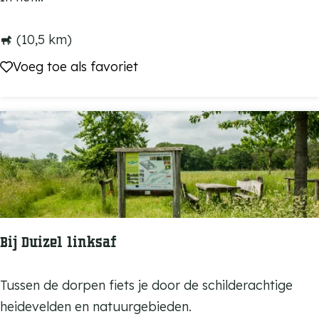
r
d
r
d
(10,5 km)
o
e
Voeg toe als favoriet
Voeg toe als favoriet
u
H
t
e
e
k
s
e
n
b
o
Bij Duizel linksaf
o
m
B
Tussen de dorpen fiets je door de schilderachtige
r
i
heidevelden en natuurgebieden.
u