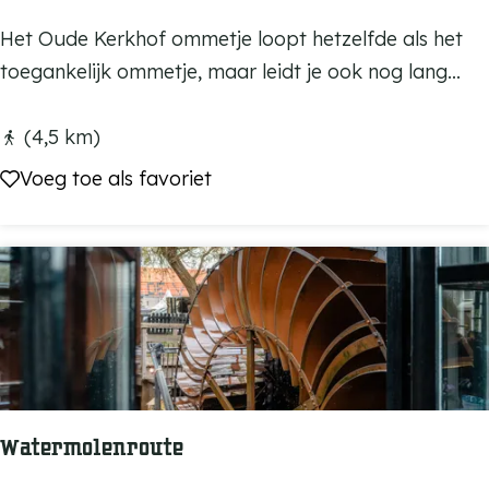
n
o
O
Het Oude Kerkhof ommetje loopt hetzelfde als het
s
u
toegankelijk ommetje, maar leidt je ook nog lang...
t
d
e
e
(4,5 km)
l
K
Voeg toe als favoriet
Voeg toe als favoriet
e
r
k
h
o
f
O
m
Watermolenroute
m