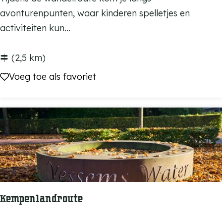
t
a
avonturenpunten, waar kinderen spelletjes en
e
b
activiteiten kun...
n
o
u
(2,5 km)
t
Voeg toe als favoriet
Voeg toe als favoriet
e
r
k
o
n
i
n
g
Kempenlandroute
K
y