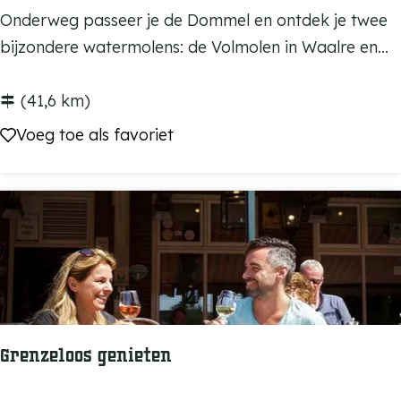
e
W
Onderweg passeer je de Dommel en ontdek je twee
t
a
bijzondere watermolens: de Volmolen in Waalre en...
j
t
e
e
(41,6 km)
K
r
Voeg toe als favoriet
Voeg toe als favoriet
n
m
e
o
g
l
s
e
e
n
l
r
o
u
Grenzeloos genieten
t
e