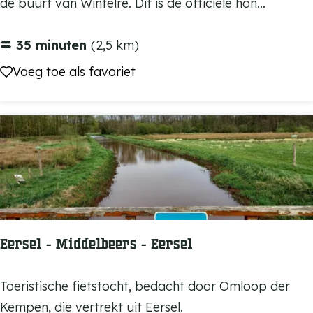
o
de buurt van Wintelre. Dit is de officiële hon...
t
n
e
d
35 minuten
(2,5 km)
E
e
Voeg toe als favoriet
Voeg toe als favoriet
e
n
r
l
s
o
e
s
l
l
o
o
p
Eersel - Middelbeers - Eersel
r
o
E
Toeristische fietstocht, bedacht door Omloop der
u
e
Kempen, die vertrekt uit Eersel.