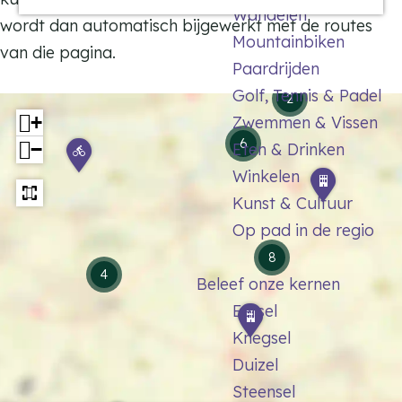
Wandelen
a
wordt dan automatisch bijgewerkt met de routes
Mountainbiken
g
van die pagina.
Paardrijden
e
Golf, Tennis & Padel
2
+
Zwemmen & Vissen
6
−
G
Eten & Drinken
r
Winkelen
O
e
u
Kunst & Cultuur
n
d
Op pad in de regio
z
e
e
8
K
4
l
Beleef onze kernen
e
o
r
Eersel
N
o
k
a
Knegsel
s
h
t
g
Duizel
o
u
e
Steensel
f
u