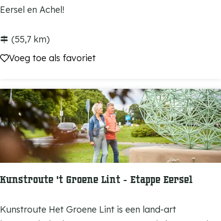
e
Eersel en Achel!
r
s
(55,7 km)
e
Voeg toe als favoriet
Voeg toe als favoriet
l
-
A
c
h
e
l
Kunstroute 't Groene Lint - Etappe Eersel
K
Kunstroute Het Groene Lint is een land-art