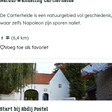
Natuurwandeling Cartierheide
e
u
N
De Cartierheide is een natuurgebied vol geschiedenis,
v
a
waar zelfs Napoleon zijn sporen naliet.
e
t
l
u
(6,4 km)
w
u
Voeg toe als favoriet
Voeg toe als favoriet
a
r
n
w
d
a
e
n
l
d
r
e
o
l
u
i
t
Start bij Abdij Postel