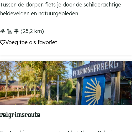
B
Tussen de dorpen fiets je door de schilderachtige
i
heidevelden en natuurgebieden.
j
D
(25,2 km)
u
Voeg toe als favoriet
Voeg toe als favoriet
i
z
e
l
r
e
c
h
Pelgrimsroute
t
s