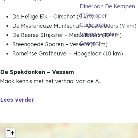
D
Dinerbon De Kempen
s
e
TIPtopper
D
De Heilige Eik – Oirschot (9 km)
K
Cadeaubon
e
De Mysterieuze Muntschat – Oostelbeers (9 km)
l
Vriend worden
K
De Beerse Strijkster – Middelbeers (10 km)
e
Contact
l
Steengoede Sporen – Vessem (8 km)
i
e
Romeinse Grafheuvel – Hoogeloon (10 km)
n
i
e
n
De Spekdonken – Vessem
B
e
Maak kennis met het verhaal van de A…
e
B
e
e
Lees verder
r
e
z
r
e
z
+
e