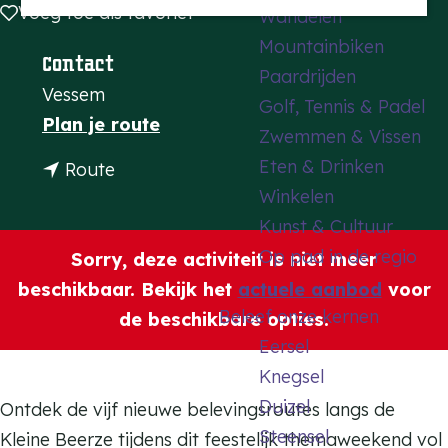
Voeg toe als favoriet
Voeg toe als favoriet
Wandelen
a
Mountainbiken
g
Contact
Paardrijden
e
Vessem
Golf, Tennis & Padel
n
Plan je route
Zwemmen & Vissen
a
Eten & Drinken
n
Route
a
Winkelen
a
r
Kunst & Cultuur
a
O
Op pad in de regio
r
Sorry, deze activiteit is niet meer
p
O
beschikbaar. Bekijk het
actuele aanbod
voor
e
Beleef onze kernen
p
de beschikbare opties.
n
Eersel
e
i
Knegsel
n
n
Duizel
i
Ontdek de vijf nieuwe belevingsroutes langs de
g
Steensel
n
Kleine Beerze tijdens dit feestelijk themaweekend vol