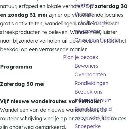
b
Wintelre
g
natuur, erfgoed en lokale verhalen. Op
zaterdag 30
e
Vessem
b
en zondag 31 mei
zijn er op verschillende locaties
l
Lokale tradities en
e
gratis activiteiten, wandelingen, rondleidingen en
e
gewoonten
l
streekproducten te beleven. Wandel mee, luister
v
Onze geschiedenis
e
naar bijzondere verhalen uit de streek en ontdek het
i
v
beekdal op een verrassende manier.
n
Plan je bezoek
i
g
Bewoners
n
Programma
s
Overnachten
g
r
Rondleidingen
s
Zaterdag 30 mei
o
Bezoek ons
r
u
informatiepunt
o
Vijf nieuwe wandelroutes vol verhalen
t
Bereikbaarheid
u
Wandel een van de nieuwe wandellussen, de
e
Toegankelijkheid
t
routebeschrijving vind je op onze website. De routes
s
Snoeperke
e
zijn onderweg gemarkeerd.