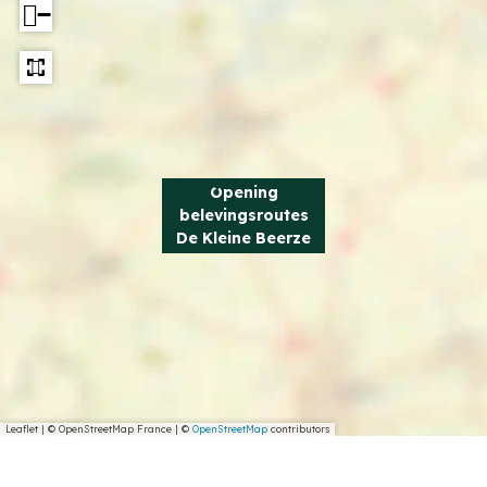
−
Opening
belevingsroutes
De Kleine Beerze
Leaflet
|
© OpenStreetMap France | ©
OpenStreetMap
contributors