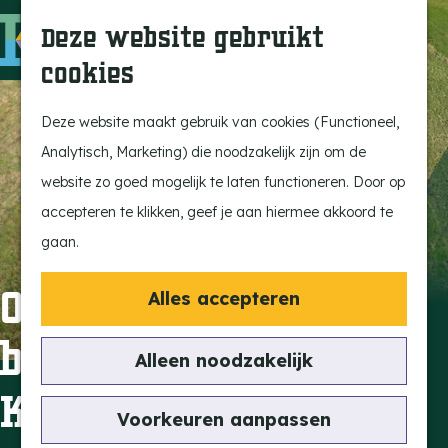
Ontdek onze parels
F
Z
K
Deze website gebruikt
Laat je inspireren
a
o
a
M
cookies
Op pad met de kids
v
e
a
e
G
Stijlvol genieten
o
k
r
n
a
Deze website maakt gebruik van cookies (Functioneel,
Actief beleven
r
e
t
u
n
Analytisch, Marketing) die noodzakelijk zijn om de
Ervaar het échte
i
n
a
website zo goed mogelijk te laten functioneren. Door op
dorpsgevoel
e
a
accepteren te klikken, geef je aan hiermee akkoord te
Natuurgebieden
t
r
gaan.
Uitkijktorens
e
d
n
e
Opening
Alles accepteren
Vind je activiteit
h
belevingsroutes De
Uitagenda
o
Alleen noodzakelijk
Tentoonstellingen &
m
Kleine Beerze
Expositie
e
Voorkeuren aanpassen
Fietsen
p