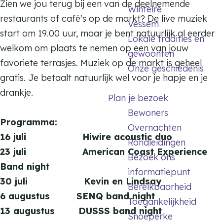
p
Zien we jou terug bij een van de deelnemende
Wintelre
e
d
restaurants of café's op de markt? De live muziek
Vessem
M
e
start om 19.00 uur, maar je bent natuurlijk al eerder
Lokale tradities en
a
M
welkom om plaats te nemen op een van jouw
gewoonten
r
a
favoriete terrasjes. Muziek op de markt is geheel
Onze geschiedenis
k
r
gratis. Je betaalt natuurlijk wel voor je hapje en je
t
k
drankje.
Plan je bezoek
t
Bewoners
Programma:
Overnachten
16 juli Hiwire acoustic duo
Rondleidingen
23 juli American Coast Experience
Bezoek ons
Band night
informatiepunt
30 juli Kevin en Lindsay
Bereikbaarheid
6 augustus SENQ band night
Toegankelijkheid
13 augustus DUSSS band night
Snoeperke