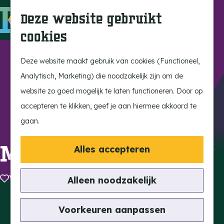
Ontdek onze parels
F
Z
K
Deze website gebruikt
Laat je inspireren
a
o
a
M
cookies
Op pad met de kids
v
e
a
e
G
Stijlvol genieten
o
k
r
n
a
Deze website maakt gebruik van cookies (Functioneel,
Actief beleven
r
e
t
u
n
Analytisch, Marketing) die noodzakelijk zijn om de
Ervaar het échte
i
n
a
website zo goed mogelijk te laten functioneren. Door op
dorpsgevoel
e
a
accepteren te klikken, geef je aan hiermee akkoord te
Natuurgebieden
t
r
gaan.
Uitkijktorens
e
d
n
e
Muziek op de Markt
Alles accepteren
Vind je activiteit
h
Uitagenda
o
Voeg toe als favoriet
Voeg toe als favoriet
Alleen noodzakelijk
Tentoonstellingen &
m
Expositie
Contact
e
Voorkeuren aanpassen
Fietsen
Historische Markt Eersel
p