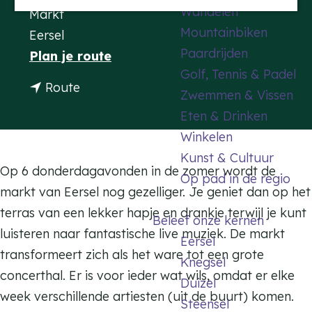
Wandelen
Markt
a
Mountainbiken
Eersel
g
Paardrijden
n
Plan je route
e
Golf, Tennis & Padel
a
n
Route
Zwemmen & Vissen
a
a
Eten & Drinken
r
a
Winkelen
M
r
Kunst & Cultuur
u
M
Op 6 donderdagavonden in de zomer wordt de
Op pad in de regio
z
u
markt van Eersel nog gezelliger. Je geniet dan op het
i
z
terras van een lekker hapje en drankje terwijl je kunt
Beleef onze kernen
e
i
luisteren naar fantastische live muziek. De markt
Eersel
k
e
transformeert zich als het ware tot een grote
Knegsel
o
k
concerthal. Er is voor ieder wat wils, omdat er elke
Duizel
p
o
week verschillende artiesten (uit de buurt) komen.
Steensel
d