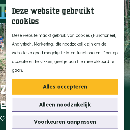
Ontdek onze parels
F
Z
K
Deze website gebruikt
Laat je inspireren
a
o
a
M
cookies
Op pad met de kids
v
e
a
e
G
Stijlvol genieten
o
k
r
n
a
Deze website maakt gebruik van cookies (Functioneel,
Actief beleven
r
e
t
u
n
Analytisch, Marketing) die noodzakelijk zijn om de
Ervaar het échte
i
n
a
website zo goed mogelijk te laten functioneren. Door op
dorpsgevoel
e
a
accepteren te klikken, geef je aan hiermee akkoord te
Natuurgebieden
t
r
gaan.
Uitkijktorens
e
d
n
e
Zomeravondtrimlop
Alles accepteren
Vind je activiteit
h
en Eersel
Uitagenda
o
Alleen noodzakelijk
Tentoonstellingen &
m
Expositie
Voeg toe als favoriet
Voeg toe als favoriet
e
Voorkeuren aanpassen
Fietsen
p