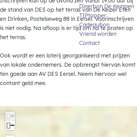
e
E
E
Inschrijven kan op de avond zelf vanaf 19.00 uur bij
s
Dinerbon De Kempen
r
e
e
de stand van DES op het terras van De Keizer Eten
e
TIPtopper
s
r
r
en Drinken, Postelseweg 88 in Eersel. Voorinschrijven
l
Cadeaubon
e
s
s
is niet nodig. Na afloop is er tijd om na te praten op
Vriend worden
l
e
e
het terras.
Contact
l
l
Ook wordt er een loterij georganiseerd met prijzen
van lokale ondernemers. De opbrengst hiervan komt
ten goede aan AV DES Eersel. Neem hiervoor wel
contant geld mee.
+
−