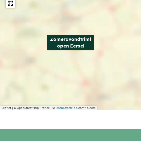
Zomeravondtriml
open Eersel
Leaflet
|
© OpenStreetMap France | ©
OpenStreetMap
contributors