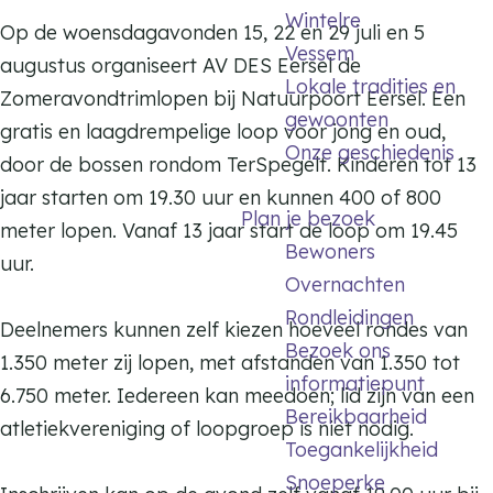
o
Wintelre
v
a
a
Op de woensdagavonden 15, 22 en 29 juli en 5
n
Vessem
o
v
v
augustus organiseert AV DES Eersel de
d
Lokale tradities en
n
o
o
Zomeravondtrimlopen bij Natuurpoort Eersel. Een
t
gewoonten
d
n
n
gratis en laagdrempelige loop voor jong en oud,
r
Onze geschiedenis
t
d
d
door de bossen rondom TerSpegelt. Kinderen tot 13
i
r
t
t
jaar starten om 19.30 uur en kunnen 400 of 800
m
Plan je bezoek
i
r
r
meter lopen. Vanaf 13 jaar start de loop om 19.45
l
Bewoners
m
i
i
uur.
o
Overnachten
l
m
m
p
Rondleidingen
o
l
l
Deelnemers kunnen zelf kiezen hoeveel rondes van
e
Bezoek ons
p
o
o
1.350 meter zij lopen, met afstanden van 1.350 tot
n
informatiepunt
e
p
p
6.750 meter. Iedereen kan meedoen; lid zijn van een
E
Bereikbaarheid
n
e
e
atletiekvereniging of loopgroep is niet nodig.
e
Toegankelijkheid
E
n
n
r
Snoeperke