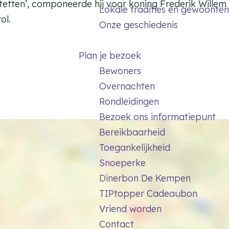
tetten’, componeerde hij voor koning Frederik Willem
Lokale tradities en gewoonten
ol.
Onze geschiedenis
Plan je bezoek
Bewoners
Overnachten
Rondleidingen
Bezoek ons informatiepunt
Bereikbaarheid
Toegankelijkheid
Snoeperke
Dinerbon De Kempen
TIPtopper Cadeaubon
Vriend worden
Contact