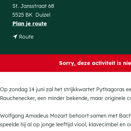
St. Jansstraat 68
a
5525 BK
Duizel
g
n
Plan je route
e
a
n
Route
a
a
r
a
C
r
Sorry, deze activiteit is n
o
C
n
o
c
n
Op zondag 14 juni zal het strijkkwartet Pythagoras e
e
c
Rauchenecker, een minder bekende, maar originele c
r
e
t
r
Wolfgang Amadeus Mozart behoort samen met Bach, H
S
t
speelde hij al op jonge leeftijd viool, klavecimbel en
t