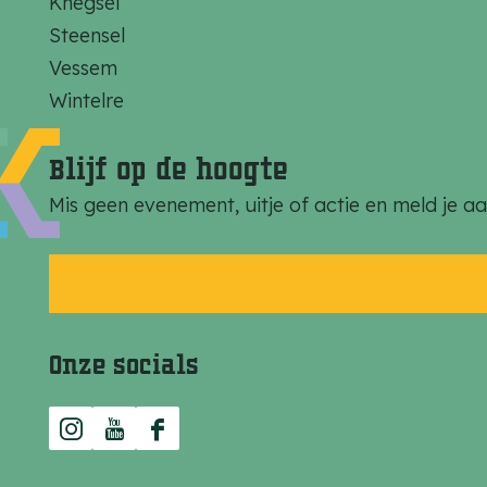
Knegsel
Steensel
Vessem
Wintelre
Blijf op de hoogte
Mis geen evenement, uitje of actie en meld je a
Onze socials
I
Y
F
n
o
a