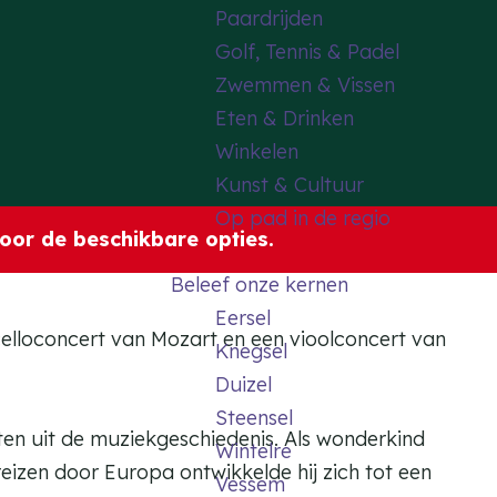
Paardrijden
Golf, Tennis & Padel
Zwemmen & Vissen
Eten & Drinken
Winkelen
Kunst & Cultuur
Op pad in de regio
oor de beschikbare opties.
Beleef onze kernen
Eersel
 celloconcert van Mozart en een vioolconcert van
Knegsel
Duizel
Steensel
n uit de muziekgeschiedenis. Als wonderkind
Wintelre
 reizen door Europa ontwikkelde hij zich tot een
Vessem