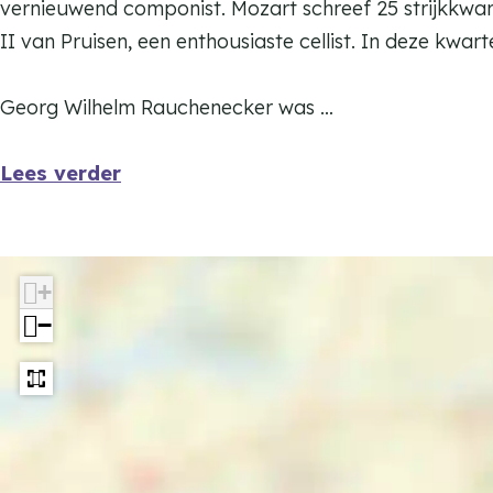
S
vernieuwend componist. Mozart schreef 25 strijkkwart
r
t
II van Pruisen, een enthousiaste cellist. In deze kwart
i
r
j
i
Georg Wilhelm Rauchenecker was …
k
j
k
k
Lees verder
w
k
a
w
r
a
t
+
r
e
−
t
t
e
P
t
y
P
t
y
h