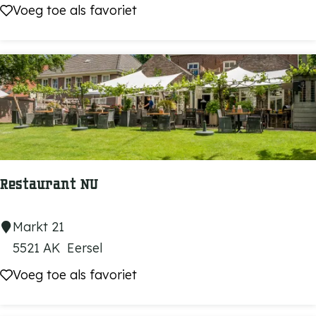
r
Voeg toe als favoriet
Voeg toe als favoriet
t
’
s
W
i
j
n
k
Restaurant NU
o
p
R
Markt 21
e
e
5521 AK
Eersel
r
s
Voeg toe als favoriet
Voeg toe als favoriet
i
t
j
a