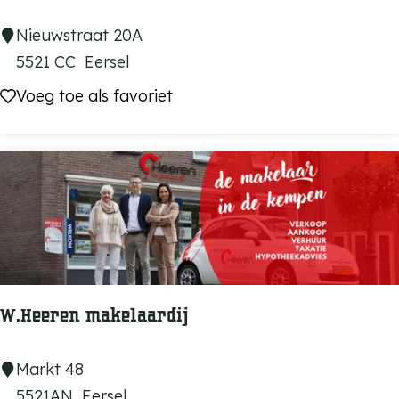
i
W
Nieuwstraat 20A
j
e
5521 CC
Eersel
d
r
Voeg toe als favoriet
Voeg toe als favoriet
e
e
L
l
a
d
u
w
i
n
k
e
W.Heeren makelaardij
l
W
Markt 48
.
5521AN
Eersel