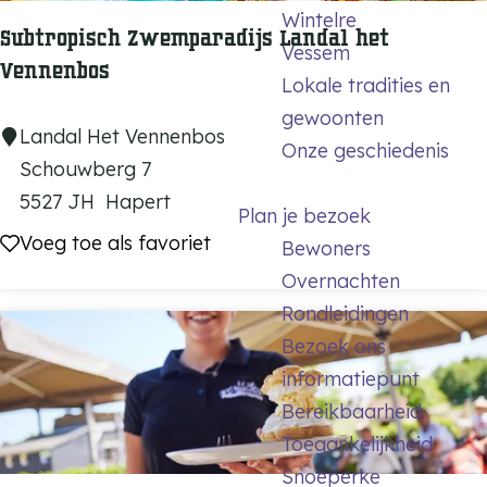
Wintelre
n
Subtropisch Zwemparadijs Landal het
Vessem
o
Vennenbos
Lokale tradities en
e
gewoonten
p
S
Landal Het Vennenbos
Onze geschiedenis
e
u
Schouwberg 7
r
b
5527 JH
Hapert
Plan je bezoek
k
t
Voeg toe als favoriet
Voeg toe als favoriet
Bewoners
e
r
Overnachten
o
Rondleidingen
p
Bezoek ons
i
informatiepunt
s
Bereikbaarheid
c
Toegankelijkheid
h
Snoeperke