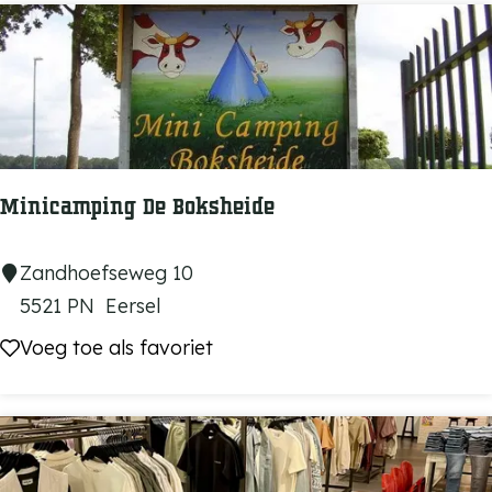
u
r
a
n
t
N
Minicamping De Boksheide
U
M
Zandhoefseweg 10
i
5521 PN
Eersel
n
Voeg toe als favoriet
Voeg toe als favoriet
i
c
a
m