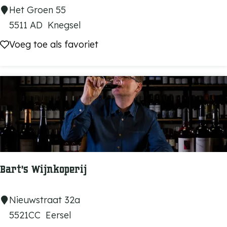
e
B
Het Groen 55
s
&
5511 AD
Knegsel
s
B
Voeg toe als favoriet
Voeg toe als favoriet
e
a
m
a
n
'
t
G
r
o
Bart’s Wijnkoperij
e
n
B
Nieuwstraat 32a
a
5521CC
Eersel