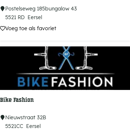
C
Postelseweg 185bungalow 43
a
5521 RD
Eersel
s
Voeg toe als favoriet
Voeg toe als favoriet
a
N
e
l
V
e
r
d
Bike Fashion
e
B
Nieuwstraat 32B
i
5521CC
Eersel