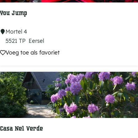
s
You Jump
B
a
Y
Mortel 4
r
o
5521 TP
Eersel
u
Voeg toe als favoriet
Voeg toe als favoriet
J
u
m
p
Casa Nel Verde