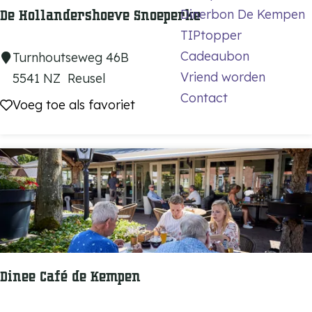
Z
Dinerbon De Kempen
De Hollandershoeve Snoeperke
w
TIPtopper
e
Cadeaubon
D
Turnhoutseweg 46B
m
Vriend worden
e
5541 NZ
Reusel
p
Contact
H
Voeg toe als favoriet
Voeg toe als favoriet
a
o
r
l
a
l
d
a
i
n
j
d
s
e
L
r
a
Dinee Café de Kempen
s
n
h