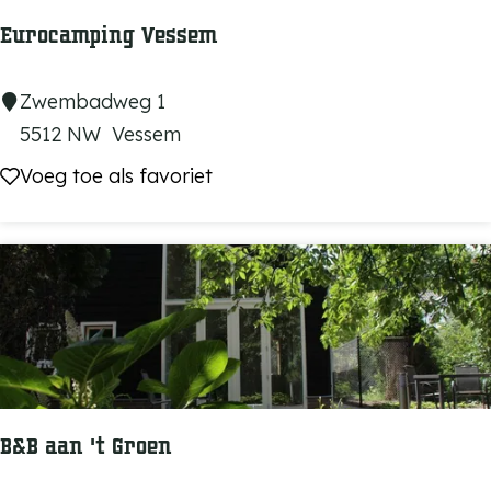
v
u
e
Eurocamping Vessem
y
s
E
Zwembadweg 1
u
5512 NW
Vessem
r
Voeg toe als favoriet
Voeg toe als favoriet
o
c
a
m
p
i
n
g
B&B aan 't Groen
V