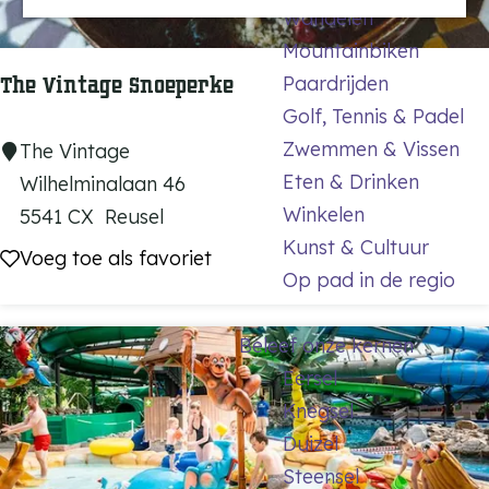
k
Wandelen
a
r
:
Mountainbiken
g
o
j
Paardrijden
The Vintage Snoeperke
e
p
e
Golf, Tennis & Padel
:
Zwemmen & Vissen
T
The Vintage
Eten & Drinken
h
Wilhelminalaan 46
Winkelen
e
5541 CX
Reusel
Kunst & Cultuur
V
Voeg toe als favoriet
Voeg toe als favoriet
Op pad in de regio
i
n
Beleef onze kernen
t
Eersel
a
Knegsel
g
Duizel
e
Steensel
S