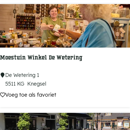
e
B
o
o
r
d
V
Moestuin Winkel De Wetering
e
n
M
De Wetering 1
o
5511 KG
Knegsel
e
Voeg toe als favoriet
Voeg toe als favoriet
s
t
u
i