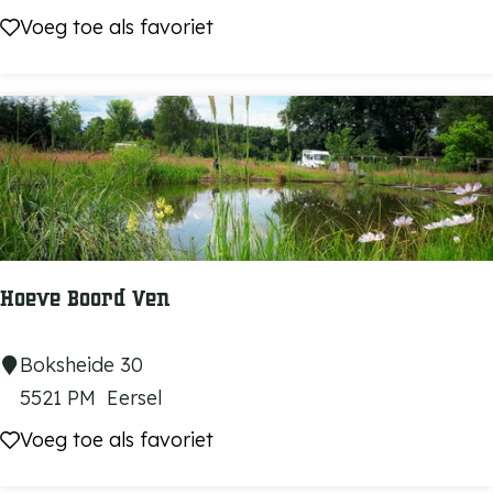
k
Voeg toe als favoriet
Voeg toe als favoriet
e
F
a
s
h
i
o
n
Hoeve Boord Ven
H
Boksheide 30
o
5521 PM
Eersel
e
Voeg toe als favoriet
Voeg toe als favoriet
v